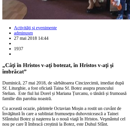
Activităţi şi evenimente
adminusm
27 mai 2018 14:44
1937
„Câţi în Hristos v-aţi botezat, în Hristos v-aţi şi
îmbrăcat”
Duminică, 27 mai 2018, de sărbătoarea Cincizecimii, imediat după
Sf. Liturghie, a fost oficiată Taina Sf. Botez asupra pruncului
Stelian. Este fiul lui Dorel și Mariana Țurcanu, o tănără și frumoasă
familie din parohia noastră.
Cu această ocazie, părintele Octavian Moșin a rostit un cuvânt de
învăţătură în care a subliniat frumuseţea duhovnicească a Tainei
Sfântului Botez și naşterea la o nouă viaţă în Hristos. Veşmântul cel
nou pe care îl îmbracă creștinii la Botez, este Duhul Sfânt.