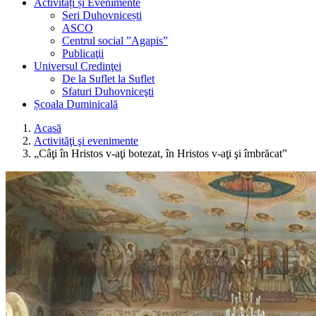
Activități și Evenimente
Seri Duhovnicești
ASCO
Centrul social ”Agapis”
Publicaţii
Universul Credinţei
De la Suflet la Suflet
Sfaturi Duhovniceşti
Școala Duminicală
Acasă
Activităţi şi evenimente
„Câţi în Hristos v-aţi botezat, în Hristos v-aţi şi îmbrăcat”