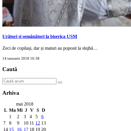
Urători și semănători la biserica USM
Zeci de copilași, dar și maturi au poposit la slujbă…
14 ianuarie 2018 16:38
Caută
Arhiva
mai 2018
L
Ma
Mi
J
V
S
D
1
2
3
4
5
6
7
8
9
10
11
12
13
14
15
16
17
18
19
20