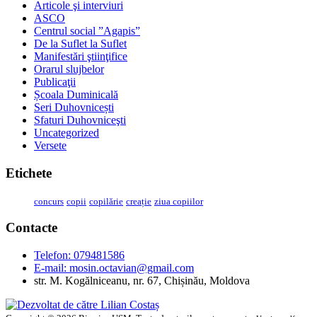
Articole şi interviuri
ASCO
Centrul social ”Agapis”
De la Suflet la Suflet
Manifestări ştiinţifice
Orarul slujbelor
Publicaţii
Școala Duminicală
Seri Duhovnicești
Sfaturi Duhovniceşti
Uncategorized
Versete
Etichete
concurs
copii
copilărie
creație
ziua copiilor
Contacte
Telefon: 079481586
E-mail:
mosin.octavian@gmail.com
str. M. Kogălniceanu, nr. 67, Chișinău, Moldova