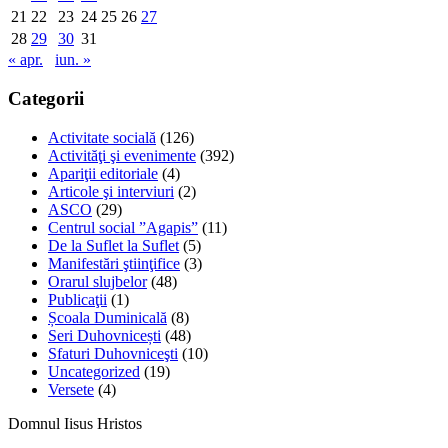
21
22
23
24
25
26
27
28
29
30
31
« apr.
iun. »
Categorii
Activitate socială
(126)
Activităţi şi evenimente
(392)
Apariţii editoriale
(4)
Articole şi interviuri
(2)
ASCO
(29)
Centrul social ”Agapis”
(11)
De la Suflet la Suflet
(5)
Manifestări ştiinţifice
(3)
Orarul slujbelor
(48)
Publicaţii
(1)
Școala Duminicală
(8)
Seri Duhovnicești
(48)
Sfaturi Duhovniceşti
(10)
Uncategorized
(19)
Versete
(4)
Domnul Iisus Hristos