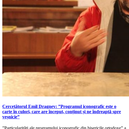
Cercetătorul Emil Dragnev: ”Programul iconografic este o
carte în culori, care are început, conținut și ne îndreaptă spre
veșnicie”
”Particularități ale programului iconografic din bisericile ortodoxe” a