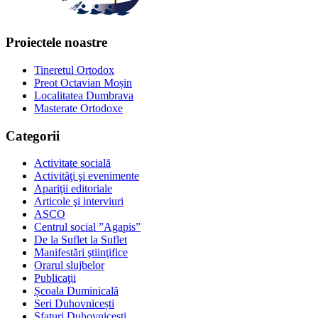
Proiectele noastre
Tineretul Ortodox
Preot Octavian Moșin
Localitatea Dumbrava
Masterate Ortodoxe
Categorii
Activitate socială
Activităţi şi evenimente
Apariţii editoriale
Articole şi interviuri
ASCO
Centrul social ”Agapis”
De la Suflet la Suflet
Manifestări ştiinţifice
Orarul slujbelor
Publicaţii
Școala Duminicală
Seri Duhovnicești
Sfaturi Duhovniceşti