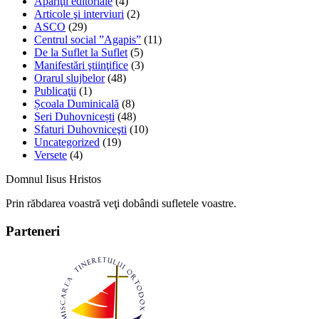
Apariţii editoriale
(4)
Articole şi interviuri
(2)
ASCO
(29)
Centrul social ”Agapis”
(11)
De la Suflet la Suflet
(5)
Manifestări ştiinţifice
(3)
Orarul slujbelor
(48)
Publicaţii
(1)
Școala Duminicală
(8)
Seri Duhovnicești
(48)
Sfaturi Duhovniceşti
(10)
Uncategorized
(19)
Versete
(4)
Domnul Iisus Hristos
Prin răbdarea voastră veţi dobândi sufletele voastre.
Parteneri