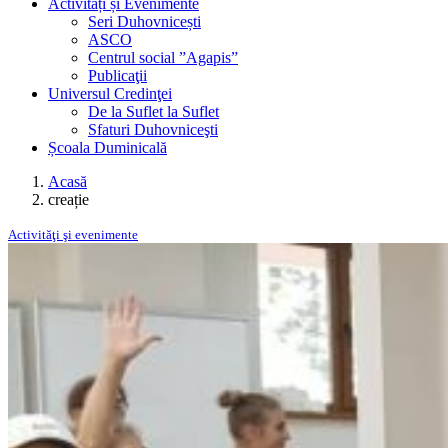
Activități și Evenimente
Seri Duhovnicești
ASCO
Centrul social ”Agapis”
Publicaţii
Universul Credinţei
De la Suflet la Suflet
Sfaturi Duhovniceşti
Școala Duminicală
Acasă
creație
Activităţi şi evenimente