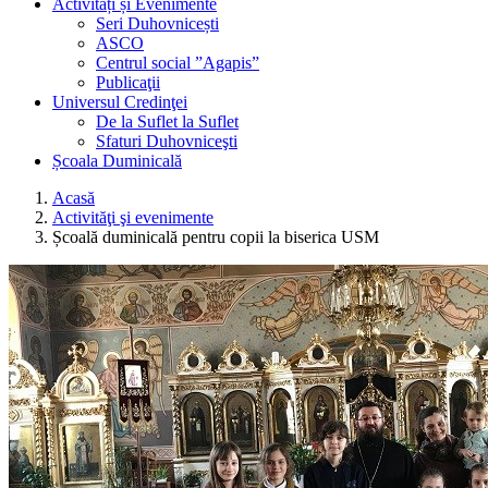
Activități și Evenimente
Seri Duhovnicești
ASCO
Centrul social ”Agapis”
Publicaţii
Universul Credinţei
De la Suflet la Suflet
Sfaturi Duhovniceşti
Școala Duminicală
Acasă
Activităţi şi evenimente
Școală duminicală pentru copii la biserica USM