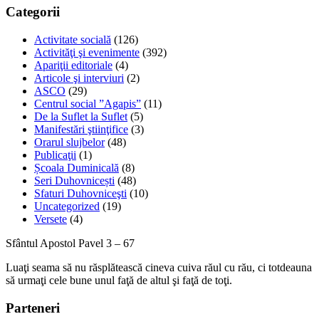
Categorii
Activitate socială
(126)
Activităţi şi evenimente
(392)
Apariţii editoriale
(4)
Articole şi interviuri
(2)
ASCO
(29)
Centrul social ”Agapis”
(11)
De la Suflet la Suflet
(5)
Manifestări ştiinţifice
(3)
Orarul slujbelor
(48)
Publicaţii
(1)
Școala Duminicală
(8)
Seri Duhovnicești
(48)
Sfaturi Duhovniceşti
(10)
Uncategorized
(19)
Versete
(4)
Sfântul Apostol Pavel 3 – 67
Luaţi seama să nu răsplătească cineva cuiva răul cu rău, ci totdeauna
să urmaţi cele bune unul faţă de altul şi faţă de toţi.
Parteneri