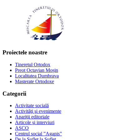
Proiectele noastre
Tineretul Ortodox
Preot Octavian Moșin
Localitatea Dumbrava
Masterate Ortodoxe
Categorii
Activitate socială
Activităţi şi evenimente
Apariţii editoriale
Articole şi interviuri
ASCO
Centrul social ”Agapis”
De la Suflet la Suflet