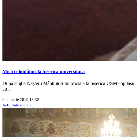
Micii colindători la biserica universitară
După slujba Nașterii Mântuitorului oficiată la biserica USM copilașii
au…
9 ianuarie 2019 18:32
Activitate socială