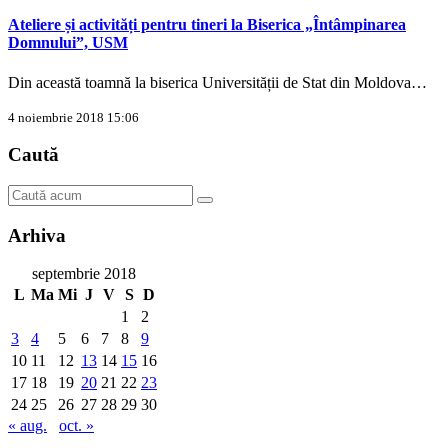
Ateliere și activități pentru tineri la Biserica „Întâmpinarea
Domnului”, USM
Din această toamnă la biserica Universității de Stat din Moldova…
4 noiembrie 2018 15:06
Caută
Arhiva
septembrie 2018
L
Ma
Mi
J
V
S
D
1
2
3
4
5
6
7
8
9
10
11
12
13
14
15
16
17
18
19
20
21
22
23
24
25
26
27
28
29
30
« aug.
oct. »