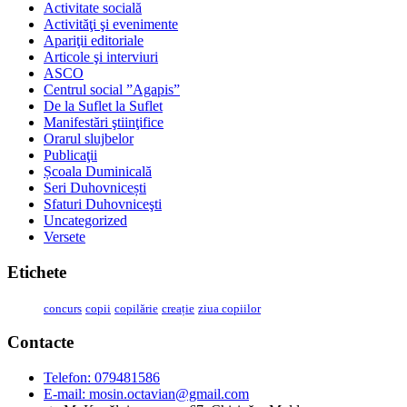
Activitate socială
Activităţi şi evenimente
Apariţii editoriale
Articole şi interviuri
ASCO
Centrul social ”Agapis”
De la Suflet la Suflet
Manifestări ştiinţifice
Orarul slujbelor
Publicaţii
Școala Duminicală
Seri Duhovnicești
Sfaturi Duhovniceşti
Uncategorized
Versete
Etichete
concurs
copii
copilărie
creație
ziua copiilor
Contacte
Telefon: 079481586
E-mail:
mosin.octavian@gmail.com