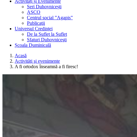
Activități și Evenimente
Seri Duhovnicești
ASCO
Centrul social ”Agapis”
Publicaţii
Universul Credinţei
De la Suflet la Suflet
Sfaturi Duhovniceşti
Școala Duminicală
Acasă
Activităţi şi evenimente
A fi ortodox înseamnă a fi firesc!