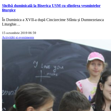
Slujbă duminicală la Biserica USM cu sfințirea veşmintelor
liturgice
În Duminica a XVII-a după Cincizecime Sfânta și Dumnezeiasca
Liturghie…
15 octombrie 2019 06:59
Activităţi şi evenimente