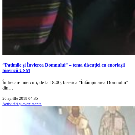
”Patimile și Învierea Domnului” – tema discuției cu enoriașii
bisericii USM
În fiecare miercuri, de la 18.00, biserica ”Întâmpinarea Domnului”
din…
26 aprilie 2019 04:35
Activităţi şi evenimente