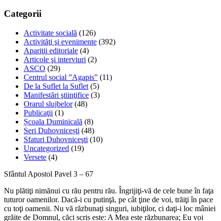
Categorii
Activitate socială
(126)
Activităţi şi evenimente
(392)
Apariţii editoriale
(4)
Articole şi interviuri
(2)
ASCO
(29)
Centrul social ”Agapis”
(11)
De la Suflet la Suflet
(5)
Manifestări ştiinţifice
(3)
Orarul slujbelor
(48)
Publicaţii
(1)
Școala Duminicală
(8)
Seri Duhovnicești
(48)
Sfaturi Duhovniceşti
(10)
Uncategorized
(19)
Versete
(4)
Sfântul Apostol Pavel 3 – 67
Nu plătiţi nimănui cu rău pentru rău. Îngrijiţi-vă de cele bune în faţa
tuturor oamenilor. Dacă-i cu putinţă, pe cât ţine de voi, trăiţi în pace
cu toţi oamenii. Nu vă răzbunaţi singuri, iubiţilor, ci daţi-i loc mâniei
grăite de Domnul, căci scris este: A Mea este răzbunarea; Eu voi