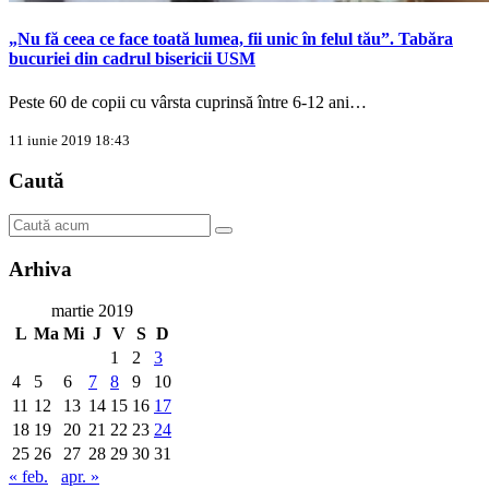
„Nu fă ceea ce face toată lumea, fii unic în felul tău”. Tabăra
bucuriei din cadrul bisericii USM
Peste 60 de copii cu vârsta cuprinsă între 6-12 ani…
11 iunie 2019 18:43
Caută
Arhiva
martie 2019
L
Ma
Mi
J
V
S
D
1
2
3
4
5
6
7
8
9
10
11
12
13
14
15
16
17
18
19
20
21
22
23
24
25
26
27
28
29
30
31
« feb.
apr. »