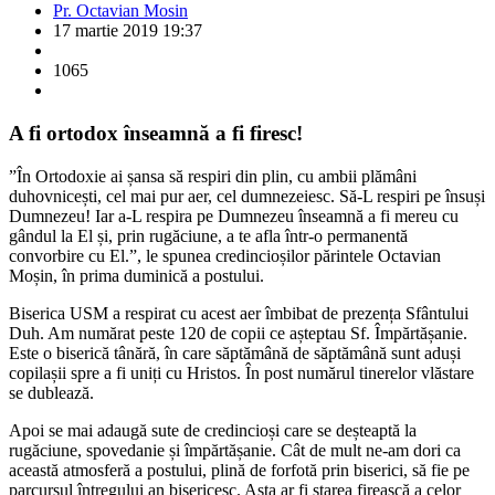
Pr. Octavian Mosin
17 martie 2019 19:37
1065
A fi ortodox înseamnă a fi firesc!
”În Ortodoxie ai șansa să respiri din plin, cu ambii plămâni
duhovnicești, cel mai pur aer, cel dumnezeiesc. Să-L respiri pe însuși
Dumnezeu! Iar a-L respira pe Dumnezeu înseamnă a fi mereu cu
gândul la El și, prin rugăciune, a te afla într-o permanentă
convorbire cu El.”, le spunea credincioșilor părintele Octavian
Moșin, în prima duminică a postului.
Biserica USM a respirat cu acest aer îmbibat de prezența Sfântului
Duh. Am numărat peste 120 de copii ce așteptau Sf. Împărtășanie.
Este o biserică tânără, în care săptămână de săptămână sunt aduși
copilașii spre a fi uniți cu Hristos. În post numărul tinerelor vlăstare
se dublează.
Apoi se mai adaugă sute de credincioși care se deșteaptă la
rugăciune, spovedanie și împărtășanie. Cât de mult ne-am dori ca
această atmosferă a postului, plină de forfotă prin biserici, să fie pe
parcursul întregului an bisericesc. Asta ar fi starea firească a celor