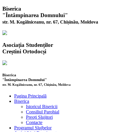
Biserica
"Întâmpinarea Domnului"
str. M. Kogălniceanu, nr. 67, Chișinău, Moldova
Asociația Studenților
Creștini Ortodocși
Biserica
"Întâmpinarea Domnului"
str. M. Kogălniceanu, nr. 67, Chișinău, Moldova
Pagina Principală
Biserica
Istoricul Bisericii
Consiliul Parohial
Preoți Slujitori
Contacte
Programul Slujbelor