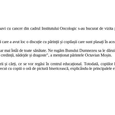
avi cu cancer din cadrul Institutului Oncologic s-au bucurat de vizita p
re a avut loc o discuție cu părinții și copilașii care sunt plasați în aceas
ar mai întâi de toate sănătate. Ne rugăm Bunului Dumnezeu sa le dăruiască 
ă credință, nădejde și dragoste", a menționat părintele Octavian Moșin.
 și cărți, ce se vor regăsi în centrul educațional. Totodată, copiilor l
cut cu copiii o oră de pictură bisericească, explicându-le principalele 