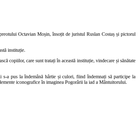
reotului Octavian Moșin, însoțit de juristul Ruslan Costaș și pictorul
tă instituție.
copiilor, care sunt tratați în această instituție, vindecare și sănătate
i s-a pus la îndemână hârtie și culori, fiind îndemnați să participe la
elemente iconografice în imaginea Pogorârii la iad a Mântuitorului.