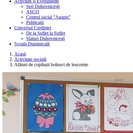
Activități și Evenimente
Seri Duhovnicești
ASCO
Centrul social ”Agapis”
Publicaţii
Universul Credinţei
De la Suflet la Suflet
Sfaturi Duhovniceşti
Școala Duminicală
Acasă
Activitate socială
Alături de copilașii bolnavi de leucemie