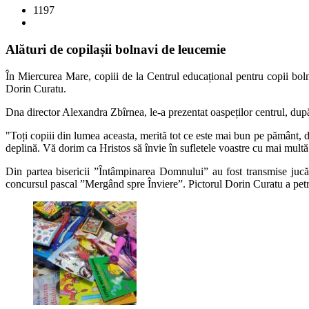
1197
Alături de copilașii bolnavi de leucemie
În Miercurea Mare, copiii de la Centrul educațional pentru copii boln
Dorin Curatu.
Dna director Alexandra Zbîrnea, le-a prezentat oaspeților centrul, după ca
"Toți copiii din lumea aceasta, merită tot ce este mai bun pe pământ, d
deplină. Vă dorim ca Hristos să învie în sufletele voastre cu mai mult
Din partea bisericii ”Întâmpinarea Domnului” au fost transmise jucării
concursul pascal ”Mergând spre Înviere”. Pictorul Dorin Curatu a petre