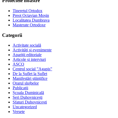
Proiectele noastre
Tineretul Ortodox
Preot Octavian Moșin
Localitatea Dumbrava
Masterate Ortodoxe
Categorii
Activitate socială
Activităţi şi evenimente
Apariţii editoriale
Articole şi interviuri
ASCO
Centrul social ”Agapis”
De la Suflet la Suflet
Manifestări ştiinţifice
Orarul slujbelor
Publicaţii
Școala Duminicală
Seri Duhovnicești
Sfaturi Duhovniceşti
Uncategorized
Versete