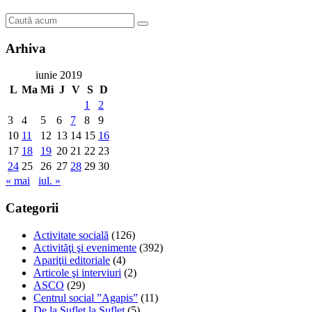
Arhiva
iunie 2019
L
Ma
Mi
J
V
S
D
1
2
3
4
5
6
7
8
9
10
11
12
13
14
15
16
17
18
19
20
21
22
23
24
25
26
27
28
29
30
« mai
iul. »
Categorii
Activitate socială
(126)
Activităţi şi evenimente
(392)
Apariţii editoriale
(4)
Articole şi interviuri
(2)
ASCO
(29)
Centrul social ”Agapis”
(11)
De la Suflet la Suflet
(5)