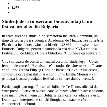
1453
Studenți de la conservator binecuvântați la un
festival ortodox din Bulgaria
În seara zilei de 6 iunie, fiind sărbătorită Înălțarea Domnului, un
grup de profesori și studenți ai Academiei de Muzică, Teatru și Arte
Plastice, a fost binecuvântat la biserica USM în drum spre orașul
Pomorie, Bulgaria, pentru a participa la cea de-a XVI-a ediție a
Festivalului de Muzică Corală Ortodoxă ”Cuvine-se cu adevărat”.
Circa cincizeci de coriști din cadrul corurilor studențești – Corul
feminin de cameră ”Renaissance”, condus de către maestrul în arte
conf. univ. Oxana Filip, și Corul de bărbați ”Gavriil Muzicescu”,
condus de către maestul în arte conf. univ. Emilia Moraru – vor
participa la acest prestigios festival de cântare duhovnicească.
Participanții s-au rugat în cadrul slujbei de Te Deum, oficiată de
către preotul Octavian Moșin, care i-a binecuvântat în acest pelerinaj
spre mai multe sfințenii din Bulgaria, prin care vor aduce slavă lui
Dumnezeu, interpretând cântări liturgice semnate de către
compozitori autohtoni.