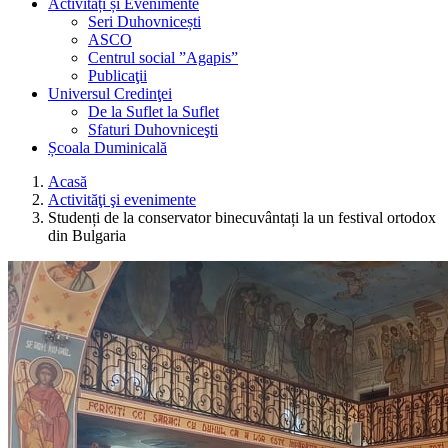
Activități și Evenimente
Seri Duhovnicești
ASCO
Centrul social ”Agapis”
Publicaţii
Universul Credinţei
De la Suflet la Suflet
Sfaturi Duhovniceşti
Școala Duminicală
Acasă
Activităţi şi evenimente
Studenți de la conservator binecuvântați la un festival ortodox
din Bulgaria