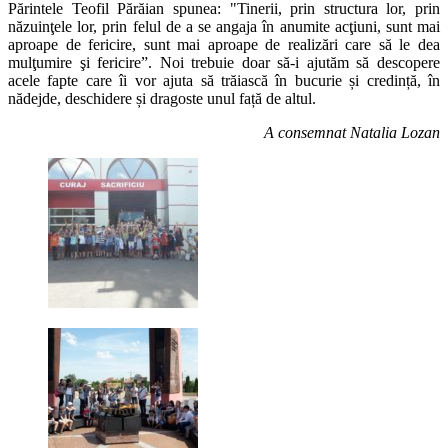
Părintele Teofil Părăian spunea: "Tinerii, prin structura lor, prin
năzuinţele lor, prin felul de a se angaja în anumite acţiuni, sunt mai
aproape de fericire, sunt mai aproape de realizări care să le dea
mulţumire şi fericire”. Noi trebuie doar să-i ajutăm să descopere
acele fapte care îi vor ajuta să trăiască în bucurie și credință, în
nădejde, deschidere și dragoste unul față de altul.
A consemnat Natalia Lozan