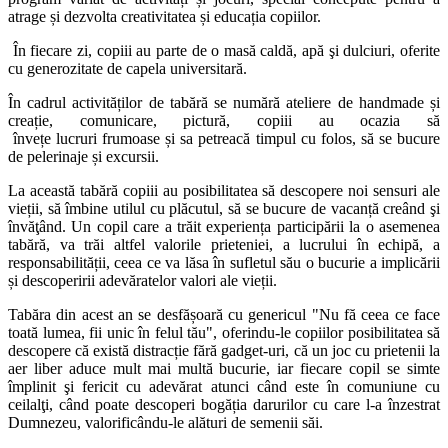
atrage și dezvolta creativitatea și educația copiilor.
În fiecare zi, copiii au parte de o masă caldă, apă şi dulciuri, oferite
cu generozitate de capela universitară.
În cadrul activităților de tabără se numără ateliere de handmade și
creație, comunicare, pictură, copiii au ocazia să
învețe lucruri frumoase și sa petreacă timpul cu folos, să se bucure
de pelerinaje și excursii.
La această tabără copiii au posibilitatea să descopere noi sensuri ale
vieții, să îmbine utilul cu plăcutul, să se bucure de vacanță creând şi
învăţând. Un copil care a trăit experiența participării la o asemenea
tabără, va trăi altfel valorile prieteniei, a lucrului în echipă, a
responsabilității, ceea ce va lăsa în sufletul său o bucurie a implicării
și descoperirii adevăratelor valori ale vieții.
Tabăra din acest an se desfășoară cu genericul "Nu fă ceea ce face
toată lumea, fii unic în felul tău", oferindu-le copiilor posibilitatea să
descopere că există distracție fără gadget-uri, că un joc cu prietenii la
aer liber aduce mult mai multă bucurie, iar fiecare copil se simte
împlinit şi fericit cu adevărat atunci când este în comuniune cu
ceilalţi, când poate descoperi bogăția darurilor cu care l-a înzestrat
Dumnezeu, valorificându-le alături de semenii săi.