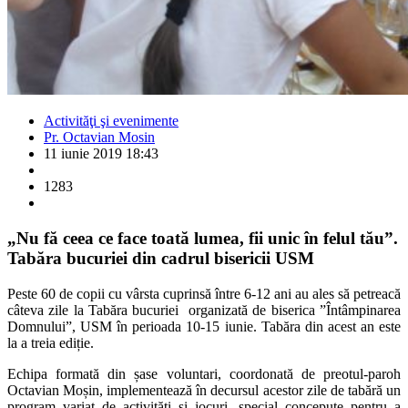
Activităţi şi evenimente
Pr. Octavian Mosin
11 iunie 2019 18:43
1283
„Nu fă ceea ce face toată lumea, fii unic în felul tău”.
Tabăra bucuriei din cadrul bisericii USM
Peste 60 de copii cu vârsta cuprinsă între 6-12 ani au ales să petreacă
câteva zile la Tabăra bucuriei organizată de biserica ”Întâmpinarea
Domnului”, USM în perioada 10-15 iunie. Tabăra din acest an este
la a treia ediție.
Echipa formată din șase voluntari, coordonată de preotul-paroh
Octavian Moșin, implementează în decursul acestor zile de tabără un
program variat de activități și jocuri, special concepute pentru a