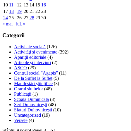
10
11
12
13
14
15
16
17
18
19
20
21
22
23
24
25
26
27
28
29
30
« mai
iul. »
Categorii
Activitate socială
(126)
Activităţi şi evenimente
(392)
Apariţii editoriale
(4)
Articole şi interviuri
(2)
ASCO
(29)
Centrul social ”Agapis”
(11)
De la Suflet la Suflet
(5)
Manifestări ştiinţifice
(3)
Orarul slujbelor
(48)
Publicaţii
(1)
Școala Duminicală
(8)
Seri Duhovnicești
(48)
Sfaturi Duhovniceşti
(10)
Uncategorized
(19)
Versete
(4)
Sfântul Apostol Pavel 3 – 67