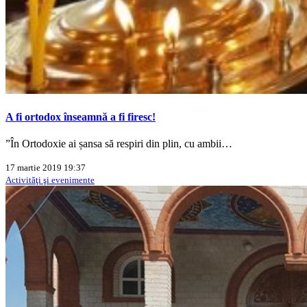
A fi ortodox înseamnă a fi firesc!
”În Ortodoxie ai șansa să respiri din plin, cu ambii…
17 martie 2019 19:37
Activităţi şi evenimente