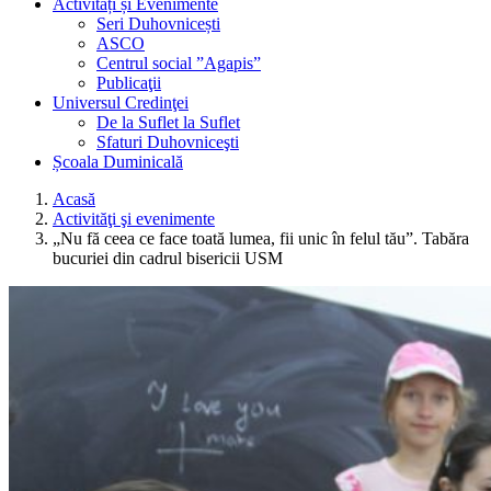
Activități și Evenimente
Seri Duhovnicești
ASCO
Centrul social ”Agapis”
Publicaţii
Universul Credinţei
De la Suflet la Suflet
Sfaturi Duhovniceşti
Școala Duminicală
Acasă
Activităţi şi evenimente
„Nu fă ceea ce face toată lumea, fii unic în felul tău”. Tabăra
bucuriei din cadrul bisericii USM