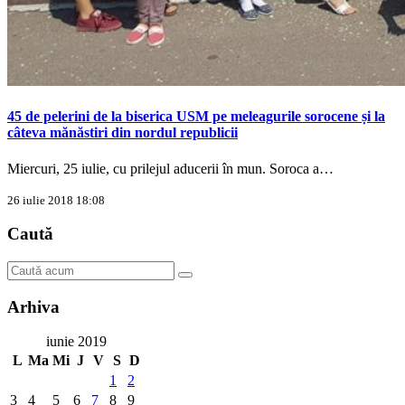
45 de pelerini de la biserica USM pe meleagurile sorocene și la
câteva mănăstiri din nordul republicii
Miercuri, 25 iulie, cu prilejul aducerii în mun. Soroca a…
26 iulie 2018 18:08
Caută
Arhiva
iunie 2019
L
Ma
Mi
J
V
S
D
1
2
3
4
5
6
7
8
9