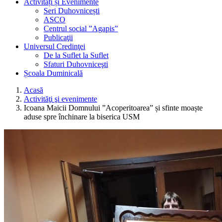
Activități și Evenimente
Seri Duhovnicești
ASCO
Centrul social ”Agapis”
Publicaţii
Universul Credinţei
De la Suflet la Suflet
Sfaturi Duhovniceşti
Școala Duminicală
Acasă
Activităţi şi evenimente
Icoana Maicii Domnului ”Acoperitoarea” și sfinte moaște
aduse spre închinare la biserica USM