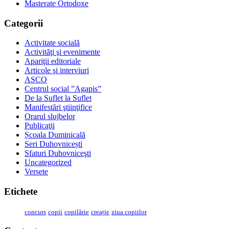
Masterate Ortodoxe
Categorii
Activitate socială
Activităţi şi evenimente
Apariţii editoriale
Articole şi interviuri
ASCO
Centrul social ”Agapis”
De la Suflet la Suflet
Manifestări ştiinţifice
Orarul slujbelor
Publicaţii
Școala Duminicală
Seri Duhovnicești
Sfaturi Duhovniceşti
Uncategorized
Versete
Etichete
concurs
copii
copilărie
creație
ziua copiilor