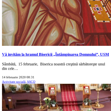
Vă invităm la hramul Bisericii „Întâmpinarea Domnului”, USM
Sâmbătă, 15 februarie, Biserica noastră creştină sărbătoreşte unul
din cele…
14 februarie 2020 08:31
Activitate socială
,
ASCO