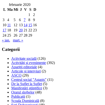
februarie 2020
L
Ma
Mi
J
V
S
D
1
2
3
4
5
6
7
8
9
10
11
12
13
14
15
16
17
18
19
20
21
22
23
24
25
26
27
28
29
« ian.
mart. »
Categorii
Activitate socială
(126)
Activităţi şi evenimente
(392)
Apariţii editoriale
(4)
Articole şi interviuri
(2)
ASCO
(29)
Centrul social ”Agapis”
(11)
De la Suflet la Suflet
(5)
Manifestări ştiinţifice
(3)
Orarul slujbelor
(48)
Publicaţii
(1)
Școala Duminicală
(8)
Seri Duhovnicești
(48)