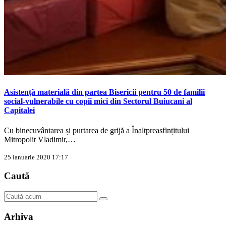
Asistență materială din partea Bisericii pentru 50 de familii
social-vulnerabile cu copii mici din Sectorul Buiucani al
Capitalei
Cu binecuvântarea și purtarea de grijă a Înaltpreasfințitului
Mitropolit Vladimir,…
25 ianuarie 2020 17:17
Caută
Arhiva