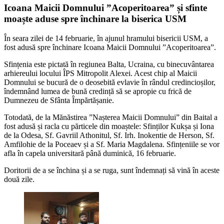
Icoana Maicii Domnului ”Acoperitoarea” și sfinte
moaște aduse spre închinare la biserica USM
În seara zilei de 14 februarie, în ajunul hramului bisericii USM, a
fost adusă spre închinare Icoana Maicii Domnului ”Acoperitoarea”.
Sfințenia este pictată în regiunea Balta, Ucraina, cu binecuvântarea
arhiereului locului ÎPS Mitropolit Alexei. Acest chip al Maicii
Domnului se bucură de o deosebită evlavie în rândul credincioșilor,
îndemnând lumea de bună credință să se apropie cu frică de
Dumnezeu de Sfânta Împărtășanie.
Totodată, de la Mănăstirea ”Nașterea Maicii Domnului” din Baital a
fost adusă și racla cu părticele din moaștele: Sfinților Kukșa și Iona
de la Odesa, Sf. Gavriil Athonitul, Sf. Irh. Inokentie de Herson, Sf.
Amfilohie de la Poceaev și a Sf. Maria Magdalena. Sfințeniile se vor
afla în capela universitară până duminică, 16 februarie.
Doritorii de a se închina și a se ruga, sunt îndemnați să vină în aceste
două zile.