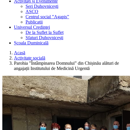
Activități și Evenimente
Seri Duhovnicești
ASCO
Centrul social ”Agapis”
Publicaţii
Universul Credinţei
De la Suflet la Suflet
Sfaturi Duhovniceşti
Școala Duminicală
Acasă
Activitate socială
Parohia ”Întâmpinarea Domnului” din Chișinău alături de
angajații Institutului de Medicină Urgentă