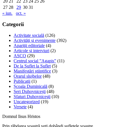
20
21
22
23
24
25
26
27
28
29
30
31
« iun.
oct. »
Categorii
Activitate socială
(126)
Activităţi şi evenimente
(392)
Apariţii editoriale
(4)
Articole şi interviuri
(2)
ASCO
(29)
Centrul social ”Agapis”
(11)
De la Suflet la Suflet
(5)
Manifestări ştiinţifice
(3)
Orarul slujbelor
(48)
Publicaţii
(1)
Școala Duminicală
(8)
Seri Duhovnicești
(48)
Sfaturi Duhovniceşti
(10)
Uncategorized
(19)
Versete
(4)
Domnul Iisus Hristos
Prin răbdarea voastră veţi dobândi sufletele voastre.