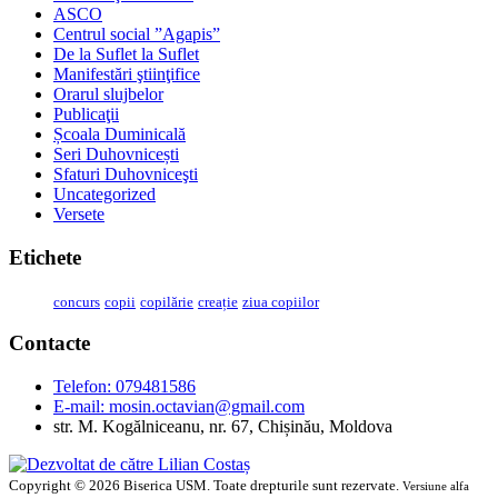
ASCO
Centrul social ”Agapis”
De la Suflet la Suflet
Manifestări ştiinţifice
Orarul slujbelor
Publicaţii
Școala Duminicală
Seri Duhovnicești
Sfaturi Duhovniceşti
Uncategorized
Versete
Etichete
concurs
copii
copilărie
creație
ziua copiilor
Contacte
Telefon: 079481586
E-mail:
mosin.octavian@gmail.com
str. M. Kogălniceanu, nr. 67, Chișinău, Moldova
Copyright © 2026 Biserica USM. Toate drepturile sunt rezervate.
Versiune alfa