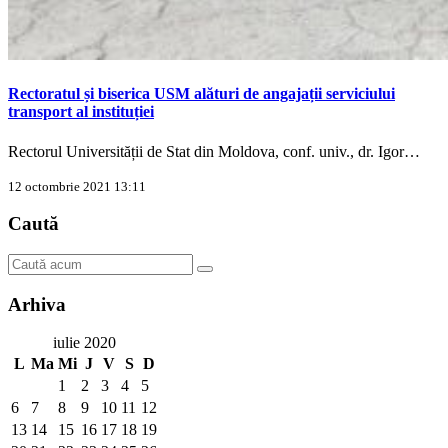
Rectoratul și biserica USM alături de angajații serviciului
transport al instituției
Rectorul Universității de Stat din Moldova, conf. univ., dr. Igor…
12 octombrie 2021 13:11
Caută
Arhiva
iulie 2020
L
Ma
Mi
J
V
S
D
1
2
3
4
5
6
7
8
9
10
11
12
13
14
15
16
17
18
19