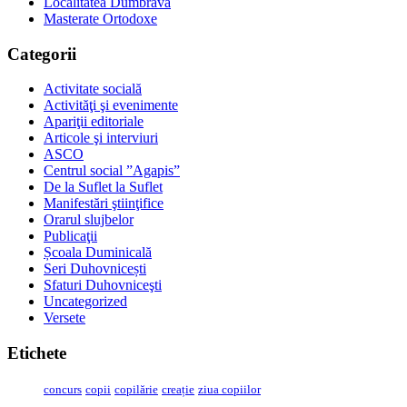
Localitatea Dumbrava
Masterate Ortodoxe
Categorii
Activitate socială
Activităţi şi evenimente
Apariţii editoriale
Articole şi interviuri
ASCO
Centrul social ”Agapis”
De la Suflet la Suflet
Manifestări ştiinţifice
Orarul slujbelor
Publicaţii
Școala Duminicală
Seri Duhovnicești
Sfaturi Duhovniceşti
Uncategorized
Versete
Etichete
concurs
copii
copilărie
creație
ziua copiilor