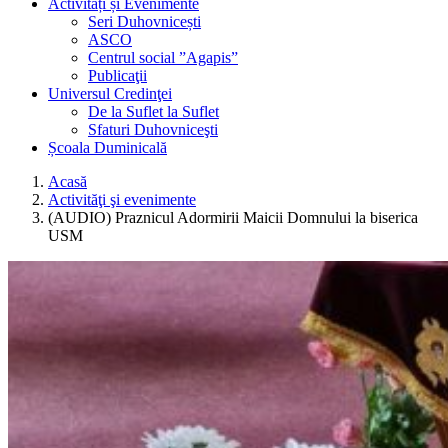
Activități și Evenimente
Seri Duhovnicești
ASCO
Centrul social ”Agapis”
Publicaţii
Universul Credinţei
De la Suflet la Suflet
Sfaturi Duhovniceşti
Școala Duminicală
Acasă
Activităţi şi evenimente
(AUDIO) Praznicul Adormirii Maicii Domnului la biserica
USM