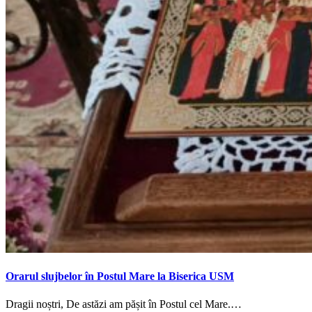
Orarul slujbelor în Postul Mare la Biserica USM
Dragii noștri, De astăzi am pășit în Postul cel Mare.…