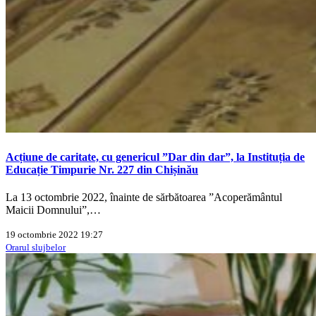
Acțiune de caritate, cu genericul ”Dar din dar”, la Instituția de
Educație Timpurie Nr. 227 din Chișinău
La 13 octombrie 2022, înainte de sărbătoarea ”Acoperământul
Maicii Domnului”,…
19 octombrie 2022 19:27
Orarul slujbelor