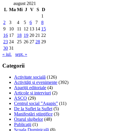
august 2021
L
Ma
Mi
J
V
S
D
1
2
3
4
5
6
7
8
9
10
11
12
13
14
15
16
17
18
19
20
21
22
23
24
25
26
27
28
29
30
31
« iul.
sept. »
Categorii
Activitate socială
(126)
Activităţi şi evenimente
(392)
Apariţii editoriale
(4)
Articole şi interviuri
(2)
ASCO
(29)
Centrul social ”Agapis”
(11)
De la Suflet la Suflet
(5)
Manifestări ştiinţifice
(3)
Orarul slujbelor
(48)
Publicaţii
(1)
Școala Duminicală
(8)