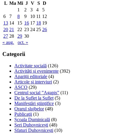
L
Ma
Mi
J
V
S
D
1
2
3
4
5
6
7
8
9
10
11
12
13
14
15
16
17
18
19
20
21
22
23
24
25
26
27
28
29
30
« aug.
oct. »
Categorii
Activitate socială
(126)
Activităţi şi evenimente
(392)
Apariţii editoriale
(4)
Articole şi interviuri
(2)
ASCO
(29)
Centrul social ”Agapis”
(11)
De la Suflet la Suflet
(5)
Manifestări ştiinţifice
(3)
Orarul slujbelor
(48)
Publicaţii
(1)
Școala Duminicală
(8)
Seri Duhovnicești
(48)
Sfaturi Duhovniceşti
(10)