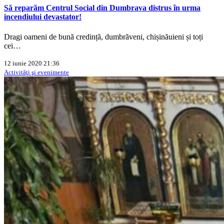
Să reparăm Centrul Social din Dumbrava distrus în urma
incendiului devastator!
Dragi oameni de bună credință, dumbrăveni, chișinăuieni și toți
cei…
12 iunie 2020 21:36
Activităţi şi evenimente