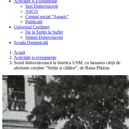
Activități și Evenimente
Seri Duhovnicești
ASCO
Centrul social ”Agapis”
Publicaţii
Universul Credinţei
De la Suflet la Suflet
Sfaturi Duhovniceşti
Școala Duminicală
Acasă
Activităţi şi evenimente
Seară duhovnicească la biserica USM, cu lansarea cărții de
aforisme creștine ”Străin și călător”, de Raisa Plăieșu