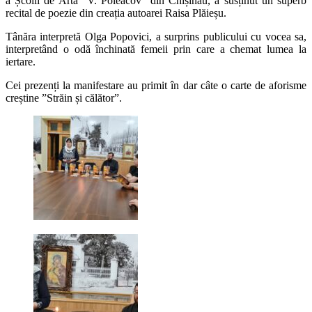
a Școlii de Artă ”V. Poleacov” din Chișinău, a susținut un superb
recital de poezie din creația autoarei Raisa Plăieșu.
Tânăra interpretă Olga Popovici, a surprins publicului cu vocea sa,
interpretând o odă închinată femeii prin care a chemat lumea la
iertare.
Cei prezenți la manifestare au primit în dar câte o carte de aforisme
creștine ”Străin și călător”.