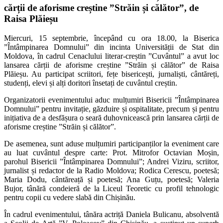
cărții de aforisme creștine ”Străin și călător”, de
Raisa Plăieșu
Miercuri, 15 septembrie, începând cu ora 18.00, la Biserica
”Întâmpinarea Domnului” din incinta Universității de Stat din
Moldova, în cadrul Cenaclului literar-creștin ”Cuvântul” a avut loc
lansarea cărții de aforisme creștine ”Străin și călător” de Raisa
Plăieșu. Au participat scriitori, fețe bisericești, jurnaliști, cântăreți,
studenți, elevi și alți doritori însetați de cuvântul creștin.
Organizatorii evenimentului aduc mulțumiri Bisericii ”Întâmpinarea
Domnului” pentru invitație, găzduire și ospitalitate, precum și pentru
inițiativa de a desfășura o seară duhovnicească prin lansarea cărții de
aforisme creștine ”Străin și călător”.
De asemenea, sunt aduse mulțumiri participanților la eveniment care
au luat cuvântul despre carte: Prot. Mitrofor Octavian Moșin,
parohul Bisericii ”Întâmpinarea Domnului”; Andrei Viziru, scriitor,
jurnalist și redactor de la Radio Moldova; Rodica Cerescu, poetesă;
Maria Dodu, cântăreață și poetesă; Ana Guțu, poetesă; Valeria
Bujor, tânără condeieră de la Liceul Teoretic cu profil tehnologic
pentru copii cu vedere slabă din Chișinău.
În cadrul evenimentului, tânăra actriță Daniela Bulicanu, absolventă