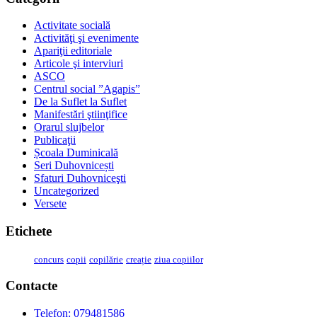
Activitate socială
Activităţi şi evenimente
Apariţii editoriale
Articole şi interviuri
ASCO
Centrul social ”Agapis”
De la Suflet la Suflet
Manifestări ştiinţifice
Orarul slujbelor
Publicaţii
Școala Duminicală
Seri Duhovnicești
Sfaturi Duhovniceşti
Uncategorized
Versete
Etichete
concurs
copii
copilărie
creație
ziua copiilor
Contacte
Telefon: 079481586