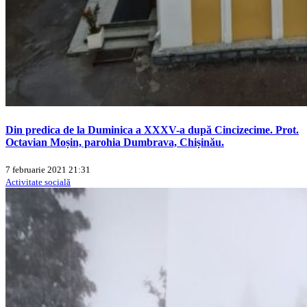
Din predica de la Duminica a XXXV-a după Cincizecime. Prot.
Octavian Moșin, parohia Dumbrava, Chișinău.
7 februarie 2021 21:31
Activitate socială