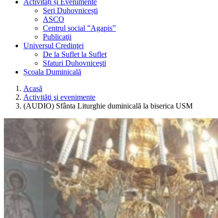
Activități și Evenimente
Seri Duhovnicești
ASCO
Centrul social ”Agapis”
Publicaţii
Universul Credinţei
De la Suflet la Suflet
Sfaturi Duhovniceşti
Școala Duminicală
Acasă
Activităţi şi evenimente
(AUDIO) Sfânta Liturghie duminicală la biserica USM