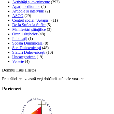
Activităţi şi evenimente
(392)
Apariţii editoriale
(4)
Articole şi interviuri
(2)
ASCO
(29)
Centrul social ”Agapis”
(11)
De la Suflet la Suflet
(5)
Manifestări ştiinţifice
(3)
Orarul slujbelor
(48)
Publicaţii
(1)
Școala Duminicală
(8)
Seri Duhovnicești
(48)
Sfaturi Duhovniceşti
(10)
Uncategorized
(19)
Versete
(4)
Domnul Iisus Hristos
Prin răbdarea voastră veţi dobândi sufletele voastre.
Parteneri