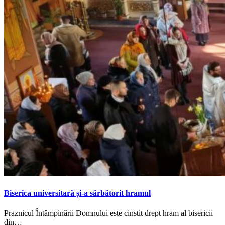
Biserica universitară și-a sărbătorit hramul
Praznicul Întâmpinării Domnului este cinstit drept hram al bisericii
din…