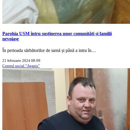
Parohia USM întru susținerea unor comunități și familii
nevoiașe
În perioada sărbătorilor de iarnă și până a intra în…
21 februarie 2024 08:09
Centrul social ”Agapis”