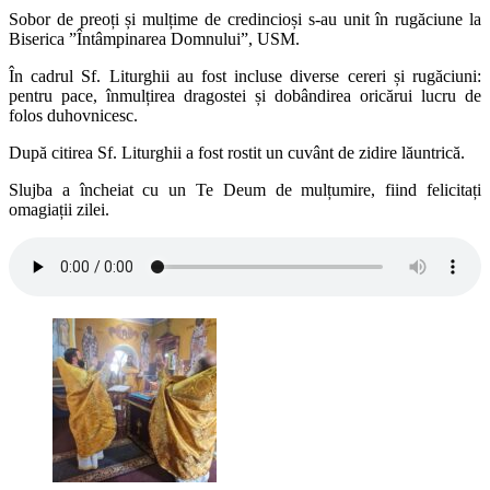
Sobor de preoți și mulțime de credincioși s-au unit în rugăciune la
Biserica ”Întâmpinarea Domnului”, USM.
În cadrul Sf. Liturghii au fost incluse diverse cereri și rugăciuni:
pentru pace, înmulțirea dragostei și dobândirea oricărui lucru de
folos duhovnicesc.
După citirea Sf. Liturghii a fost rostit un cuvânt de zidire lăuntrică.
Slujba a încheiat cu un Te Deum de mulțumire, fiind felicitați
omagiații zilei.