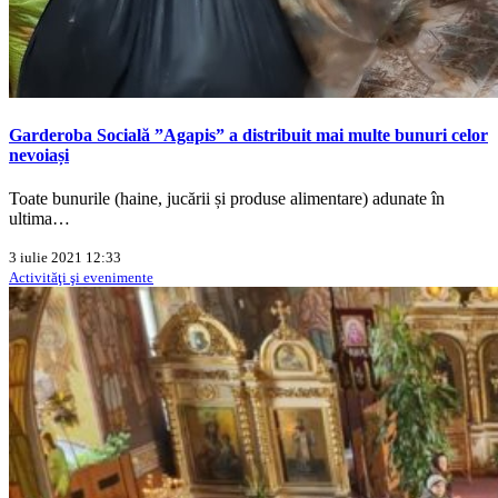
Garderoba Socială ”Agapis” a distribuit mai multe bunuri celor
nevoiași
Toate bunurile (haine, jucării și produse alimentare) adunate în
ultima…
3 iulie 2021 12:33
Activităţi şi evenimente