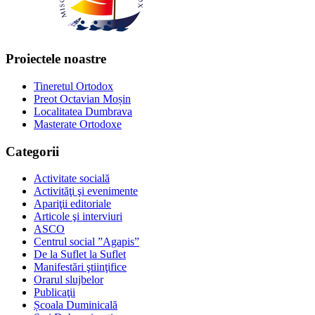
Proiectele noastre
Tineretul Ortodox
Preot Octavian Moșin
Localitatea Dumbrava
Masterate Ortodoxe
Categorii
Activitate socială
Activităţi şi evenimente
Apariţii editoriale
Articole şi interviuri
ASCO
Centrul social ”Agapis”
De la Suflet la Suflet
Manifestări ştiinţifice
Orarul slujbelor
Publicaţii
Școala Duminicală