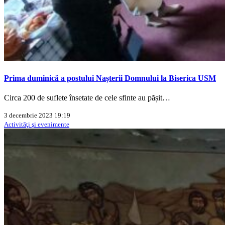
Prima duminică a postului Nașterii Domnului la Biserica USM
Circa 200 de suflete însetate de cele sfinte au pășit…
3 decembrie 2023 19:19
Activităţi şi evenimente