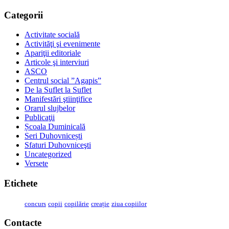
Categorii
Activitate socială
Activităţi şi evenimente
Apariţii editoriale
Articole şi interviuri
ASCO
Centrul social ”Agapis”
De la Suflet la Suflet
Manifestări ştiinţifice
Orarul slujbelor
Publicaţii
Școala Duminicală
Seri Duhovnicești
Sfaturi Duhovniceşti
Uncategorized
Versete
Etichete
concurs
copii
copilărie
creație
ziua copiilor
Contacte