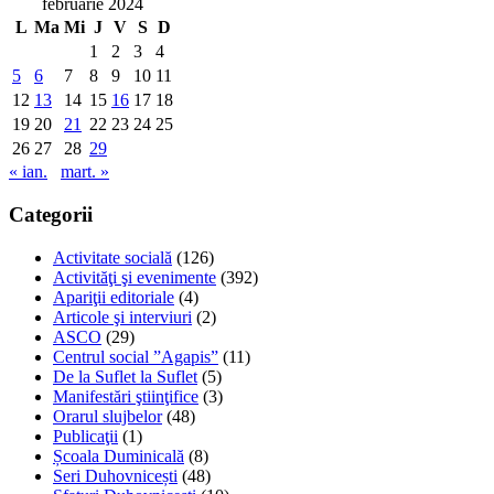
februarie 2024
L
Ma
Mi
J
V
S
D
1
2
3
4
5
6
7
8
9
10
11
12
13
14
15
16
17
18
19
20
21
22
23
24
25
26
27
28
29
« ian.
mart. »
Categorii
Activitate socială
(126)
Activităţi şi evenimente
(392)
Apariţii editoriale
(4)
Articole şi interviuri
(2)
ASCO
(29)
Centrul social ”Agapis”
(11)
De la Suflet la Suflet
(5)
Manifestări ştiinţifice
(3)
Orarul slujbelor
(48)
Publicaţii
(1)
Școala Duminicală
(8)
Seri Duhovnicești
(48)