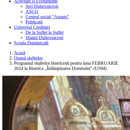
Activități și Evenimente
Seri Duhovnicești
ASCO
Centrul social ”Agapis”
Publicaţii
Universul Credinţei
De la Suflet la Suflet
Sfaturi Duhovniceşti
Școala Duminicală
Acasă
Orarul slujbelor
Programul slujbelor bisericești pentru luna FEBRUARIE
2024 la Biserica „Întâmpinarea Domnului” (USM)