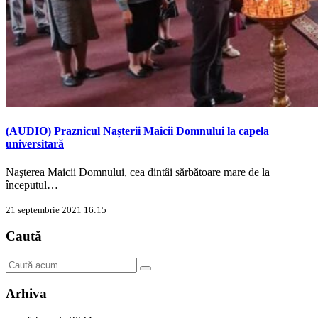
(AUDIO) Praznicul Nașterii Maicii Domnului la capela
universitară
Naşterea Maicii Domnului, cea dintâi sărbătoare mare de la
începutul…
21 septembrie 2021 16:15
Caută
Arhiva