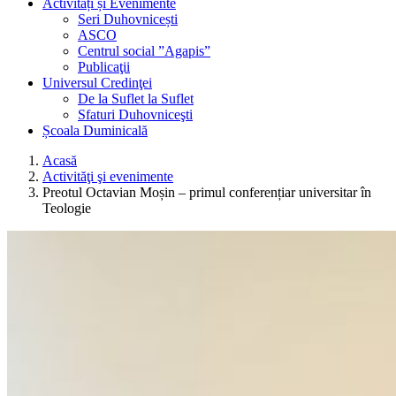
Activități și Evenimente
Seri Duhovnicești
ASCO
Centrul social ”Agapis”
Publicaţii
Universul Credinţei
De la Suflet la Suflet
Sfaturi Duhovniceşti
Școala Duminicală
Acasă
Activităţi şi evenimente
Preotul Octavian Moșin – primul conferențiar universitar în
Teologie