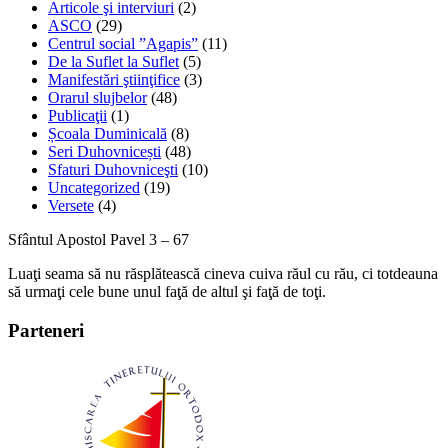
Articole şi interviuri
(2)
ASCO
(29)
Centrul social ”Agapis”
(11)
De la Suflet la Suflet
(5)
Manifestări ştiinţifice
(3)
Orarul slujbelor
(48)
Publicaţii
(1)
Școala Duminicală
(8)
Seri Duhovnicești
(48)
Sfaturi Duhovniceşti
(10)
Uncategorized
(19)
Versete
(4)
Sfântul Apostol Pavel 3 – 67
Luaţi seama să nu răsplătească cineva cuiva răul cu rău, ci totdeauna
să urmaţi cele bune unul faţă de altul şi faţă de toţi.
Parteneri