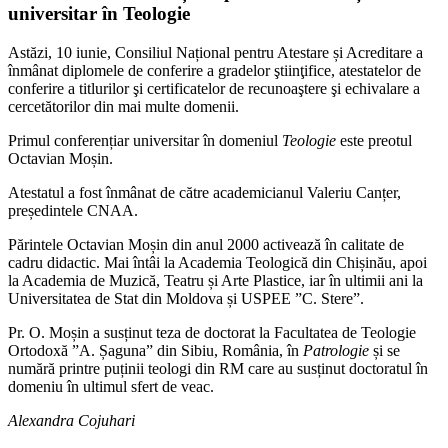
universitar în Teologie
Astăzi, 10 iunie, Consiliul Național pentru Atestare și Acreditare a
înmânat diplomele de conferire a gradelor ştiinţifice, atestatelor de
conferire a titlurilor şi certificatelor de recunoaştere şi echivalare a
cercetătorilor din mai multe domenii.
Primul conferențiar universitar în domeniul
Teologie
este preotul
Octavian Moșin.
Atestatul a fost înmânat de către academicianul Valeriu Canțer,
președintele CNAA.
Părintele Octavian Moșin din anul 2000 activează în calitate de
cadru didactic. Mai întâi la Academia Teologică din Chișinău, apoi
la Academia de Muzică, Teatru și Arte Plastice, iar în ultimii ani la
Universitatea de Stat din Moldova și USPEE ”C. Stere”.
Pr. O. Moșin a susținut teza de doctorat la Facultatea de Teologie
Ortodoxă ”A. Șaguna” din Sibiu, România, în
Patrologie
și se
numără printre puținii teologi din RM care au susținut doctoratul în
domeniu în ultimul sfert de veac.
Alexandra Cojuhari