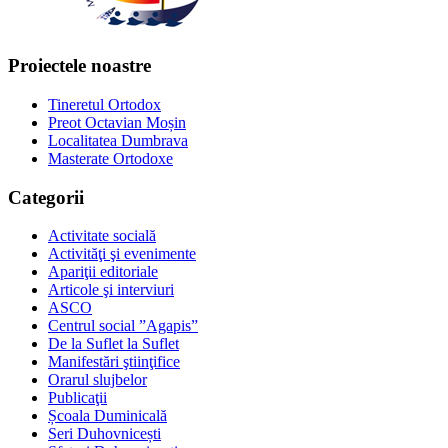
Proiectele noastre
Tineretul Ortodox
Preot Octavian Moșin
Localitatea Dumbrava
Masterate Ortodoxe
Categorii
Activitate socială
Activităţi şi evenimente
Apariţii editoriale
Articole şi interviuri
ASCO
Centrul social ”Agapis”
De la Suflet la Suflet
Manifestări ştiinţifice
Orarul slujbelor
Publicaţii
Școala Duminicală
Seri Duhovnicești