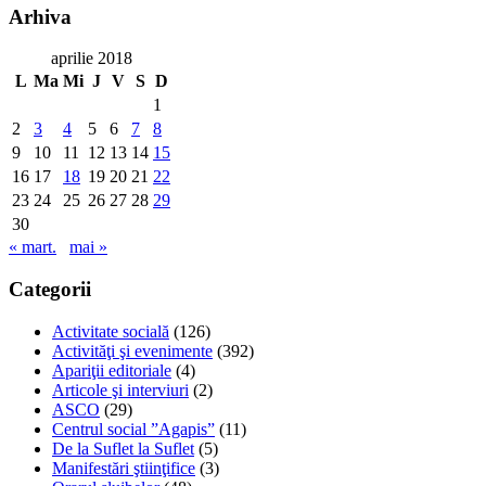
Arhiva
aprilie 2018
L
Ma
Mi
J
V
S
D
1
2
3
4
5
6
7
8
9
10
11
12
13
14
15
16
17
18
19
20
21
22
23
24
25
26
27
28
29
30
« mart.
mai »
Categorii
Activitate socială
(126)
Activităţi şi evenimente
(392)
Apariţii editoriale
(4)
Articole şi interviuri
(2)
ASCO
(29)
Centrul social ”Agapis”
(11)
De la Suflet la Suflet
(5)
Manifestări ştiinţifice
(3)