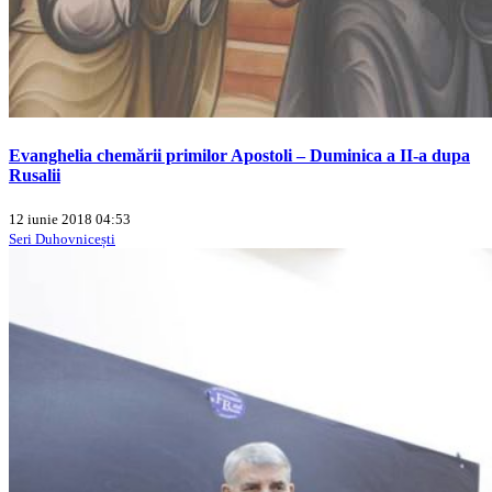
Evanghelia chemării primilor Apostoli – Duminica a II-a dupa
Rusalii
12 iunie 2018 04:53
Seri Duhovnicești