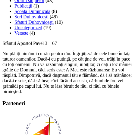
Orarul slujbelor
(48)
Publicaţii
(1)
Școala Duminicală
(8)
Seri Duhovnicești
(48)
Sfaturi Duhovniceşti
(10)
Uncategorized
(19)
Versete
(4)
Sfântul Apostol Pavel 3 – 67
Nu plătiţi nimănui cu rău pentru rău. Îngrijiţi-vă de cele bune în faţa
tuturor oamenilor. Dacă-i cu putinţă, pe cât ţine de voi, trăiţi în pace
cu toţi oamenii. Nu vă răzbunaţi singuri, iubiţilor, ci daţi-i loc mâniei
grăite de Domnul, căci scris este: A Mea este răzbunarea; Eu voi
răsplăti. Dimpotrivă, dacă duşmanul tău e flămând, dă-i să mănânce;
dacă-i e sete, dă-i să bea; căci făcând aceasta, cărbuni de foc vei
grămădi pe capul lui. Nu te lăsa biruit de rău, ci răul cu binele
biruieşte-l.
Parteneri