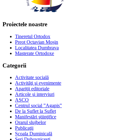
Proiectele noastre
Tineretul Ortodox
Preot Octavian Moșin
Localitatea Dumbrava
Masterate Ortodoxe
Categorii
Activitate socială
Activităţi şi evenimente
Apariţii editoriale
Articole şi interviuri
ASCO
Centrul social ”Agapis”
De la Suflet la Suflet
Manifestări ştiinţifice
Orarul slujbelor
Publicaţii
Școala Duminicală
Seri Duhovnicești