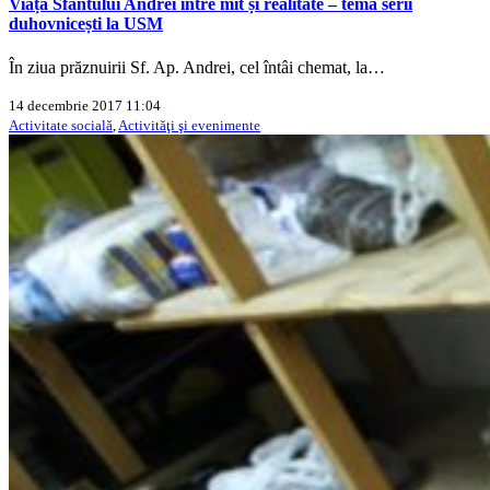
Viața Sfântului Andrei între mit și realitate – tema serii
duhovnicești la USM
În ziua prăznuirii Sf. Ap. Andrei, cel întâi chemat, la…
14 decembrie 2017 11:04
Activitate socială
,
Activităţi şi evenimente