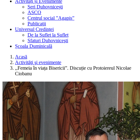
Activități și Evenimente
Seri Duhovnicești
ASCO
Centrul social ”Agapis”
Publicaţii
Universul Credinţei
De la Suflet la Suflet
Sfaturi Duhovniceşti
Școala Duminicală
Acasă
Activităţi şi evenimente
,,Femeia în viața Bisericii”. Discuție cu Protoiereul Nicolae
Ciobanu