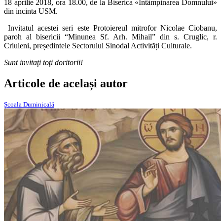
18 aprilie 2018, ora 18.00, de la Biserica «Întâmpinarea Domnului»
din incinta USM.
Invitatul acestei seri este Protoiereul mitrofor Nicolae Ciobanu,
paroh al bisericii “Minunea Sf. Arh. Mihail” din s. Cruglic, r.
Criuleni, președintele Sectorului Sinodal Activități Culturale.
Sunt invitaţi toţi doritorii!
Articole de același autor
Școala Duminicală