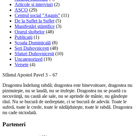
Articole şi interviuri
(2)
ASCO
(29)
Centrul social ”Agapis”
(11)
De la Suflet la Suflet
(5)
Manifestări ştiinţifice
(3)
Orarul slujbelor
(48)
Publicaţii
(1)
Școala Duminicală
(8)
Seri Duhovnicești
(48)
Sfaturi Duhovniceşti
(10)
Uncategorized
(19)
Versete
(4)
Sfântul Apostol Pavel 3 – 67
Dragostea îndelung rabdă; dragostea este binevoitoare, dragostea nu
pizmuieşte, nu se laudă, nu se trufeşte. Dragostea nu se poartă cu
necuviinţă, nu caută ale sale, nu se aprinde de mânie, nu gândeşte
răul. Nu se bucură de nedreptate, ci se bucură de adevăr. Toate le
suferă, toate le crede, toate le nădăjduieşte, toate le rabdă. Dragostea
nu cade niciodată.
Parteneri