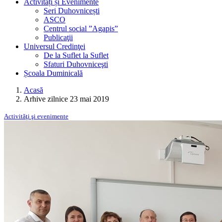
Activități și Evenimente
Seri Duhovnicești
ASCO
Centrul social ”Agapis”
Publicaţii
Universul Credinţei
De la Suflet la Suflet
Sfaturi Duhovniceşti
Școala Duminicală
Acasă
Arhive zilnice 23 mai 2019
Activităţi şi evenimente