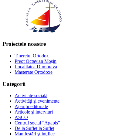
Proiectele noastre
Tineretul Ortodox
Preot Octavian Moșin
Localitatea Dumbrava
Masterate Ortodoxe
Categorii
Activitate socială
Activităţi şi evenimente
Apariţii editoriale
Articole şi interviuri
ASCO
Centrul social ”Agapis”
De la Suflet la Suflet
Manifestări ştiinţifice