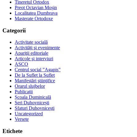
Tineretul Ortodox
Preot Octavian Moșin
Localitatea Dumbrava
Masterate Ortodoxe
Categorii
Activitate socială
Activităţi şi evenimente
Apariţii editoriale
Articole şi interviuri
ASCO
Centrul social ”Agapis”
De la Suflet la Suflet
Manifestări ştiinţifice
Orarul slujbelor
Publicaţii
Școala Duminicală
Seri Duhovnicești
Sfaturi Duhovniceşti
Uncategorized
Versete
Etichete