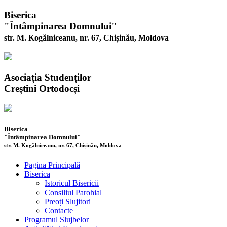
Biserica
"Întâmpinarea Domnului"
str. M. Kogălniceanu, nr. 67, Chișinău, Moldova
Asociația Studenților
Creștini Ortodocși
Biserica
"Întâmpinarea Domnului"
str. M. Kogălniceanu, nr. 67, Chișinău, Moldova
Pagina Principală
Biserica
Istoricul Bisericii
Consiliul Parohial
Preoți Slujitori
Contacte
Programul Slujbelor