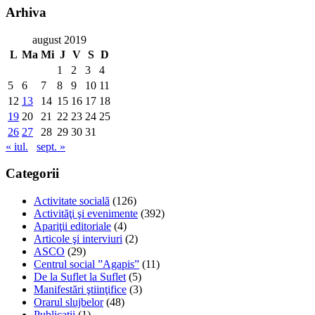
Arhiva
august 2019
L
Ma
Mi
J
V
S
D
1
2
3
4
5
6
7
8
9
10
11
12
13
14
15
16
17
18
19
20
21
22
23
24
25
26
27
28
29
30
31
« iul.
sept. »
Categorii
Activitate socială
(126)
Activităţi şi evenimente
(392)
Apariţii editoriale
(4)
Articole şi interviuri
(2)
ASCO
(29)
Centrul social ”Agapis”
(11)
De la Suflet la Suflet
(5)
Manifestări ştiinţifice
(3)
Orarul slujbelor
(48)
Publicaţii
(1)