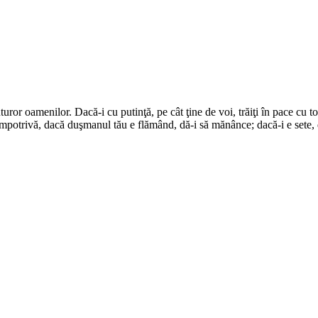
turor oamenilor. Dacă-i cu putinţă, pe cât ţine de voi, trăiţi în pace cu to
mpotrivă, dacă duşmanul tău e flămând, dă-i să mănânce; dacă-i e sete, 