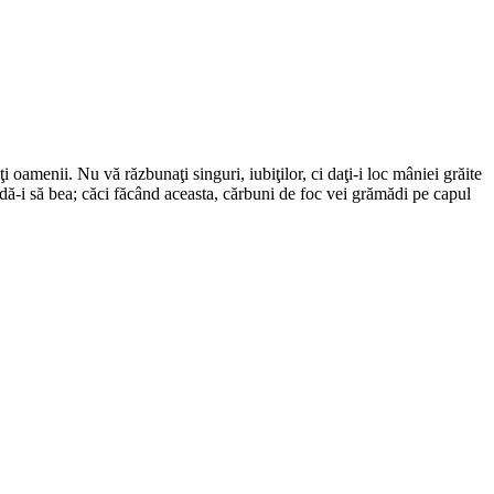
ţi oamenii. Nu vă răzbunaţi singuri, iubiţilor, ci daţi-i loc mâniei grăite
dă-i să bea; căci făcând aceasta, cărbuni de foc vei grămădi pe capul