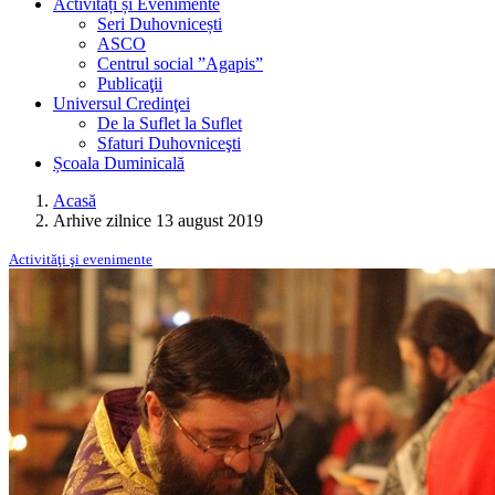
Activități și Evenimente
Seri Duhovnicești
ASCO
Centrul social ”Agapis”
Publicaţii
Universul Credinţei
De la Suflet la Suflet
Sfaturi Duhovniceşti
Școala Duminicală
Acasă
Arhive zilnice 13 august 2019
Activităţi şi evenimente