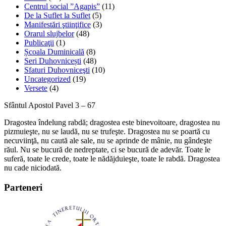
Centrul social ”Agapis”
(11)
De la Suflet la Suflet
(5)
Manifestări ştiinţifice
(3)
Orarul slujbelor
(48)
Publicaţii
(1)
Școala Duminicală
(8)
Seri Duhovnicești
(48)
Sfaturi Duhovniceşti
(10)
Uncategorized
(19)
Versete
(4)
Sfântul Apostol Pavel 3 – 67
Dragostea îndelung rabdă; dragostea este binevoitoare, dragostea nu
pizmuieşte, nu se laudă, nu se trufeşte. Dragostea nu se poartă cu
necuviinţă, nu caută ale sale, nu se aprinde de mânie, nu gândeşte
răul. Nu se bucură de nedreptate, ci se bucură de adevăr. Toate le
suferă, toate le crede, toate le nădăjduieşte, toate le rabdă. Dragostea
nu cade niciodată.
Parteneri