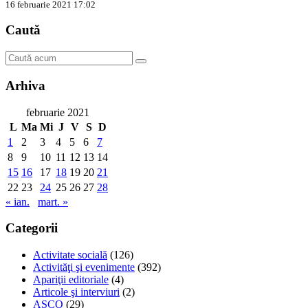
16 februarie 2021 17:02
Caută
Arhiva
februarie 2021
L
Ma
Mi
J
V
S
D
1
2
3
4
5
6
7
8
9
10
11
12
13
14
15
16
17
18
19
20
21
22
23
24
25
26
27
28
« ian.
mart. »
Categorii
Activitate socială
(126)
Activităţi şi evenimente
(392)
Apariţii editoriale
(4)
Articole şi interviuri
(2)
ASCO
(29)