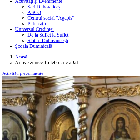
Activități și Evenimente
Seri Duhovnicești
ASCO
Centrul social ”Agapis”
Publicaţii
Universul Credinţei
De la Suflet la Suflet
Sfaturi Duhovniceşti
Școala Duminicală
Acasă
Arhive zilnice 16 februarie 2021
Activităţi şi evenimente