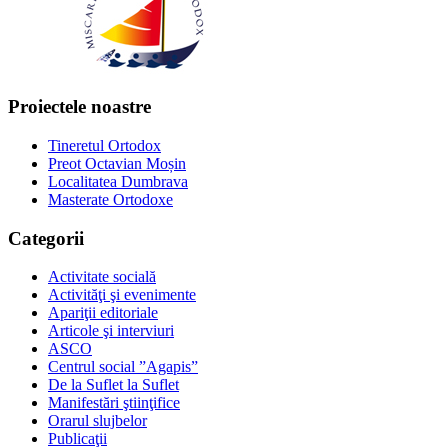
Proiectele noastre
Tineretul Ortodox
Preot Octavian Moșin
Localitatea Dumbrava
Masterate Ortodoxe
Categorii
Activitate socială
Activităţi şi evenimente
Apariţii editoriale
Articole şi interviuri
ASCO
Centrul social ”Agapis”
De la Suflet la Suflet
Manifestări ştiinţifice
Orarul slujbelor
Publicaţii