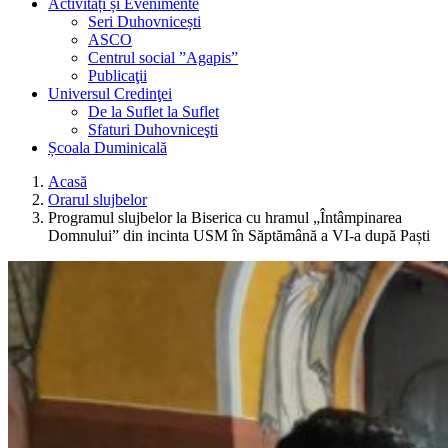
Activități și Evenimente
Seri Duhovnicești
ASCO
Centrul social ”Agapis”
Publicaţii
Universul Credinţei
De la Suflet la Suflet
Sfaturi Duhovniceşti
Școala Duminicală
Acasă
Orarul slujbelor
Programul slujbelor la Biserica cu hramul „Întâmpinarea
Domnului” din incinta USM în Săptămână a VI-a după Paști