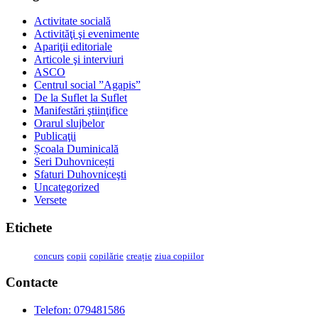
Activitate socială
Activităţi şi evenimente
Apariţii editoriale
Articole şi interviuri
ASCO
Centrul social ”Agapis”
De la Suflet la Suflet
Manifestări ştiinţifice
Orarul slujbelor
Publicaţii
Școala Duminicală
Seri Duhovnicești
Sfaturi Duhovniceşti
Uncategorized
Versete
Etichete
concurs
copii
copilărie
creație
ziua copiilor
Contacte
Telefon: 079481586