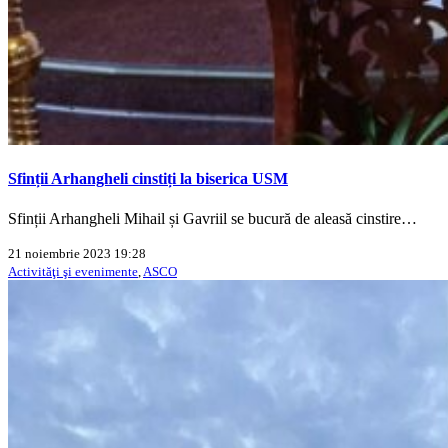
Sfinții Arhangheli cinstiți la biserica USM
Sfinții Arhangheli Mihail și Gavriil se bucură de aleasă cinstire…
21 noiembrie 2023 19:28
Activităţi şi evenimente
,
ASCO