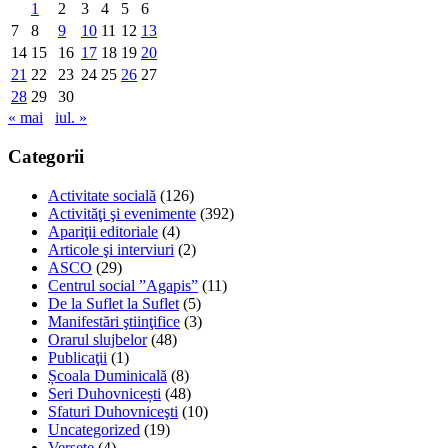
1
2
3
4
5
6
7
8
9
10
11
12
13
14
15
16
17
18
19
20
21
22
23
24
25
26
27
28
29
30
« mai
iul. »
Categorii
Activitate socială
(126)
Activităţi şi evenimente
(392)
Apariţii editoriale
(4)
Articole şi interviuri
(2)
ASCO
(29)
Centrul social ”Agapis”
(11)
De la Suflet la Suflet
(5)
Manifestări ştiinţifice
(3)
Orarul slujbelor
(48)
Publicaţii
(1)
Școala Duminicală
(8)
Seri Duhovnicești
(48)
Sfaturi Duhovniceşti
(10)
Uncategorized
(19)
Versete
(4)