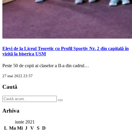
Elevi de la Liceul Teoretic cu Profil Sportiv Nr. 2 din capitală în
vizită la biserica USM
Peste 50 de copii ai claselor a II-a din cadrul…
27 mai 2022 23:57
Caută
Arhiva
iunie 2021
L
Ma
Mi
J
V
S
D