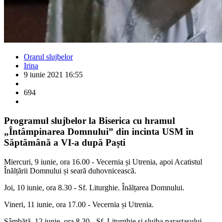
Orarul slujbelor
Irina
9 iunie 2021 16:55
694
Programul slujbelor la Biserica cu hramul
„Întâmpinarea Domnului” din incinta USM în
Săptămână a VI-a după Paști
Miercuri, 9 iunie, ora 16.00 - Vecernia și Utrenia, apoi Acatistul
Înălțării Domnului și seară duhovnicească.
Joi, 10 iunie, ora 8.30 - Sf. Liturghie. Înălțarea Domnului.
Vineri, 11 iunie, ora 17.00 - Vecernia și Utrenia.
Sâmbătă, 12 iunie, ora 8.30 - Sf. Liturghie și slujba parastasului