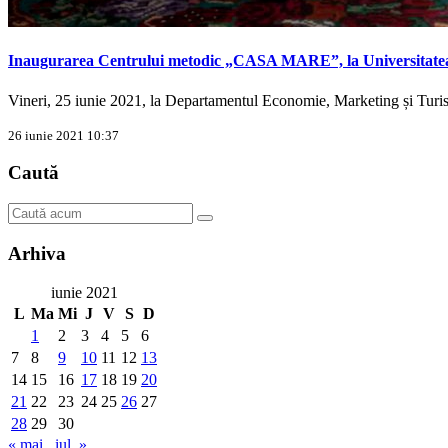
Inaugurarea Centrului metodic „CASA MARE”, la Universitatea
Vineri, 25 iunie 2021, la Departamentul Economie, Marketing și Tu
26 iunie 2021 10:37
Caută
Arhiva
iunie 2021
L
Ma
Mi
J
V
S
D
1
2
3
4
5
6
7
8
9
10
11
12
13
14
15
16
17
18
19
20
21
22
23
24
25
26
27
28
29
30
« mai
iul. »