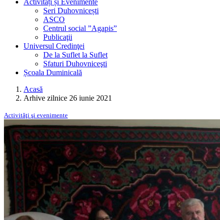
Activități și Evenimente
Seri Duhovnicești
ASCO
Centrul social ”Agapis”
Publicaţii
Universul Credinţei
De la Suflet la Suflet
Sfaturi Duhovniceşti
Școala Duminicală
Acasă
Arhive zilnice 26 iunie 2021
Activităţi şi evenimente