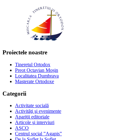
Proiectele noastre
Tineretul Ortodox
Preot Octavian Moșin
Localitatea Dumbrava
Masterate Ortodoxe
Categorii
Activitate socială
Activităţi şi evenimente
Apariţii editoriale
Articole şi interviuri
ASCO
Centrul social ”Agapis”
De la Suflet la Suflet