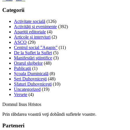
Categorii
Activitate socială
(126)
Activităţi şi evenimente
(392)
Apariţii editoriale
(4)
Articole şi interviuri
(2)
ASCO
(29)
Centrul social ”Agapis”
(11)
De la Suflet la Suflet
(5)
Manifestări ştiinţifice
(3)
Orarul slujbelor
(48)
Publicaţii
(1)
Școala Duminicală
(8)
Seri Duhovnicești
(48)
Sfaturi Duhovniceşti
(10)
Uncategorized
(19)
Versete
(4)
Domnul Iisus Hristos
Prin răbdarea voastră veţi dobândi sufletele voastre.
Parteneri