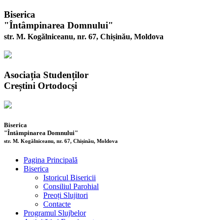
Biserica
"Întâmpinarea Domnului"
str. M. Kogălniceanu, nr. 67, Chișinău, Moldova
Asociația Studenților
Creștini Ortodocși
Biserica
"Întâmpinarea Domnului"
str. M. Kogălniceanu, nr. 67, Chișinău, Moldova
Pagina Principală
Biserica
Istoricul Bisericii
Consiliul Parohial
Preoți Slujitori
Contacte
Programul Slujbelor