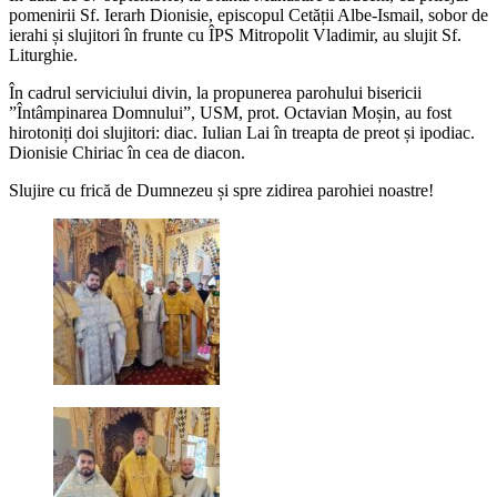
pomenirii Sf. Ierarh Dionisie, episcopul Cetății Albe-Ismail, sobor de
ierahi și slujitori în frunte cu ÎPS Mitropolit Vladimir, au slujit Sf.
Liturghie.
În cadrul serviciului divin, la propunerea parohului bisericii
”Întâmpinarea Domnului”, USM, prot. Octavian Moșin, au fost
hirotoniți doi slujitori: diac. Iulian Lai în treapta de preot și ipodiac.
Dionisie Chiriac în cea de diacon.
Slujire cu frică de Dumnezeu și spre zidirea parohiei noastre!