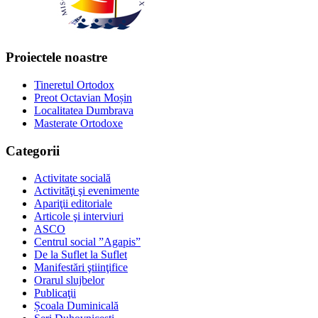
Proiectele noastre
Tineretul Ortodox
Preot Octavian Moșin
Localitatea Dumbrava
Masterate Ortodoxe
Categorii
Activitate socială
Activităţi şi evenimente
Apariţii editoriale
Articole şi interviuri
ASCO
Centrul social ”Agapis”
De la Suflet la Suflet
Manifestări ştiinţifice
Orarul slujbelor
Publicaţii
Școala Duminicală