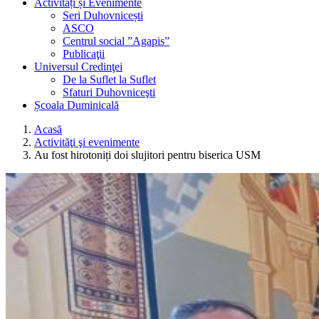
Activități și Evenimente
Seri Duhovnicești
ASCO
Centrul social ”Agapis”
Publicaţii
Universul Credinţei
De la Suflet la Suflet
Sfaturi Duhovniceşti
Școala Duminicală
Acasă
Activităţi şi evenimente
Au fost hirotoniți doi slujitori pentru biserica USM