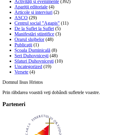
Activităţi şi evenimente
(392)
Apariţii editoriale
(4)
Articole şi interviuri
(2)
ASCO
(29)
Centrul social ”Agapis”
(11)
De la Suflet la Suflet
(5)
Manifestări ştiinţifice
(3)
Orarul slujbelor
(48)
Publicaţii
(1)
Școala Duminicală
(8)
Seri Duhovnicești
(48)
Sfaturi Duhovniceşti
(10)
Uncategorized
(19)
Versete
(4)
Domnul Iisus Hristos
Prin răbdarea voastră veţi dobândi sufletele voastre.
Parteneri