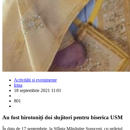
Activităţi şi evenimente
Irina
18 septembrie 2021 11:01
801
Au fost hirotoniți doi slujitori pentru biserica USM
În data de 17 septembrie, la Sfânta Mănăstire Suruceni, cu prilejul