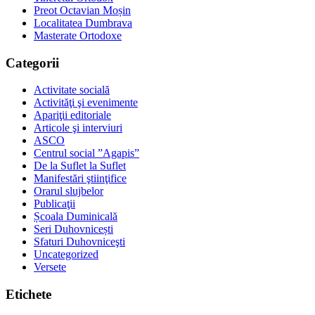
Preot Octavian Moșin
Localitatea Dumbrava
Masterate Ortodoxe
Categorii
Activitate socială
Activităţi şi evenimente
Apariţii editoriale
Articole şi interviuri
ASCO
Centrul social ”Agapis”
De la Suflet la Suflet
Manifestări ştiinţifice
Orarul slujbelor
Publicaţii
Școala Duminicală
Seri Duhovnicești
Sfaturi Duhovniceşti
Uncategorized
Versete
Etichete