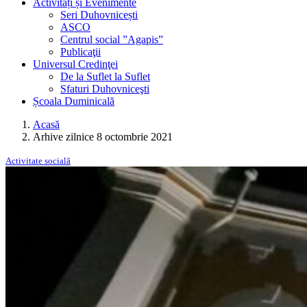
Activități și Evenimente
Seri Duhovnicești
ASCO
Centrul social ”Agapis”
Publicaţii
Universul Credinţei
De la Suflet la Suflet
Sfaturi Duhovniceşti
Școala Duminicală
Acasă
Arhive zilnice 8 octombrie 2021
Activitate socială