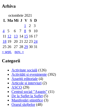
Arhiva
octombrie 2021
L
Ma
Mi
J
V
S
D
1
2
3
4
5
6
7
8
9
10
11
12
13
14
15
16
17
18
19
20
21
22
23
24
25
26
27
28
29
30
31
« sept.
nov. »
Categorii
Activitate socială
(126)
Activităţi şi evenimente
(392)
Apariţii editoriale
(4)
Articole şi interviuri
(2)
ASCO
(29)
Centrul social ”Agapis”
(11)
De la Suflet la Suflet
(5)
Manifestări ştiinţifice
(3)
Orarul slujbelor
(48)