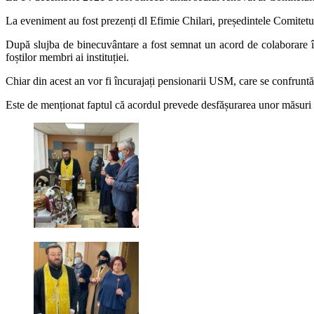
La eveniment au fost prezenți dl Efimie Chilari, președintele Comitetulu
După slujba de binecuvântare a fost semnat un acord de colaborare înt
foștilor membri ai instituției.
Chiar din acest an vor fi încurajați pensionarii USM, care se confruntă 
Este de menționat faptul că acordul prevede desfășurarea unor măsuri cult