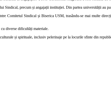
i Sindical, precum și angajații instituției. Din partea universității au 
re Comitetul Sindical și Biserica USM, trasându-se mai multe direcții de
cu diverse dificultăți materiale.
urale și spirituale, inclusiv pelerinaje pe la locurile sfinte din republi