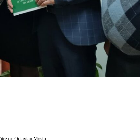
ătre pr. Octavian Moșin.