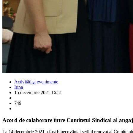
Activităţi şi evenimente
Irina
15 decembrie 2021 16:51
749
Acord de colaborare între Comitetul Sindical al angaj
La 14 decembrie 2021 a fost binecuvântat sediul renovat al Comitetulu