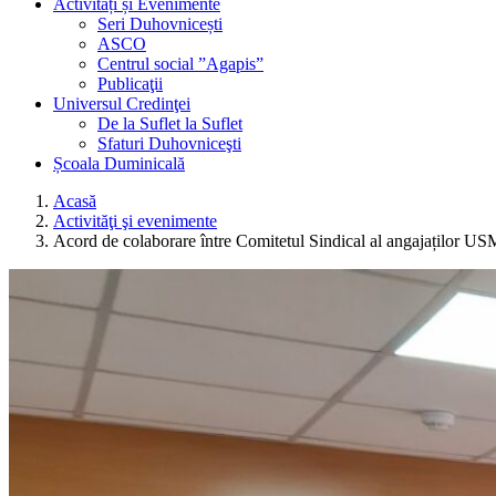
Activități și Evenimente
Seri Duhovnicești
ASCO
Centrul social ”Agapis”
Publicaţii
Universul Credinţei
De la Suflet la Suflet
Sfaturi Duhovniceşti
Școala Duminicală
Acasă
Activităţi şi evenimente
Acord de colaborare între Comitetul Sindical al angajaților USM 