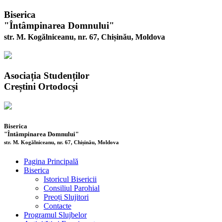
Biserica
"Întâmpinarea Domnului"
str. M. Kogălniceanu, nr. 67, Chișinău, Moldova
Asociația Studenților
Creștini Ortodocși
Biserica
"Întâmpinarea Domnului"
str. M. Kogălniceanu, nr. 67, Chișinău, Moldova
Pagina Principală
Biserica
Istoricul Bisericii
Consiliul Parohial
Preoți Slujitori
Contacte
Programul Slujbelor