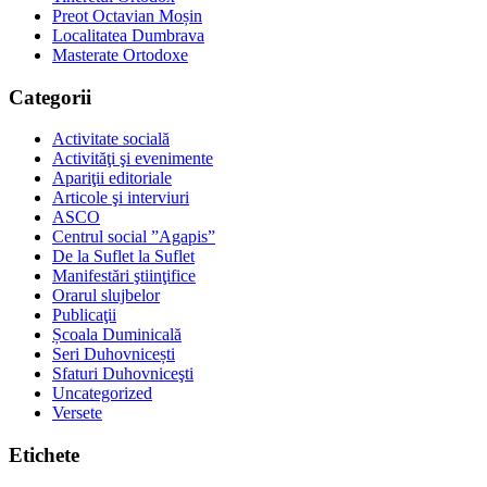
Preot Octavian Moșin
Localitatea Dumbrava
Masterate Ortodoxe
Categorii
Activitate socială
Activităţi şi evenimente
Apariţii editoriale
Articole şi interviuri
ASCO
Centrul social ”Agapis”
De la Suflet la Suflet
Manifestări ştiinţifice
Orarul slujbelor
Publicaţii
Școala Duminicală
Seri Duhovnicești
Sfaturi Duhovniceşti
Uncategorized
Versete
Etichete