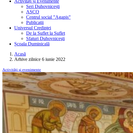
Activități și Evenimente
Seri Duhovnicești
ASCO
Centrul social ”Agapis”
Publicaţii
Universul Credinţei
De la Suflet la Suflet
Sfaturi Duhovniceşti
Școala Duminicală
Acasă
Arhive zilnice 6 iunie 2022
Activităţi şi evenimente