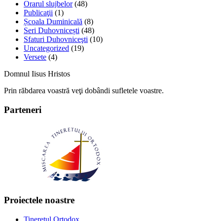
Orarul slujbelor
(48)
Publicaţii
(1)
Școala Duminicală
(8)
Seri Duhovnicești
(48)
Sfaturi Duhovniceşti
(10)
Uncategorized
(19)
Versete
(4)
Domnul Iisus Hristos
Prin răbdarea voastră veţi dobândi sufletele voastre.
Parteneri
Proiectele noastre
Tineretul Ortodox