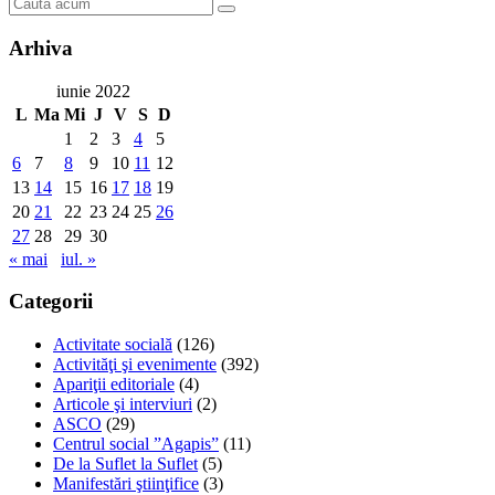
Arhiva
iunie 2022
L
Ma
Mi
J
V
S
D
1
2
3
4
5
6
7
8
9
10
11
12
13
14
15
16
17
18
19
20
21
22
23
24
25
26
27
28
29
30
« mai
iul. »
Categorii
Activitate socială
(126)
Activităţi şi evenimente
(392)
Apariţii editoriale
(4)
Articole şi interviuri
(2)
ASCO
(29)
Centrul social ”Agapis”
(11)
De la Suflet la Suflet
(5)
Manifestări ştiinţifice
(3)