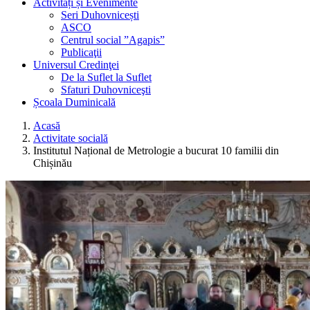
Activități și Evenimente
Seri Duhovnicești
ASCO
Centrul social ”Agapis”
Publicaţii
Universul Credinţei
De la Suflet la Suflet
Sfaturi Duhovniceşti
Școala Duminicală
Acasă
Activitate socială
Institutul Național de Metrologie a bucurat 10 familii din
Chișinău