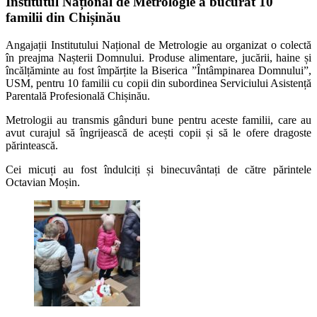
Institutul Național de Metrologie a bucurat 10
familii din Chișinău
Angajații Institutului Național de Metrologie au organizat o colectă
în preajma Nașterii Domnului. Produse alimentare, jucării, haine și
încălțăminte au fost împărțite la Biserica ”Întâmpinarea Domnului”,
USM, pentru 10 familii cu copii din subordinea Serviciului Asistență
Parentală Profesională Chișinău.
Metrologii au transmis gânduri bune pentru aceste familii, care au
avut curajul să îngrijească de acești copii și să le ofere dragoste
părintească.
Cei micuți au fost îndulciți și binecuvântați de către părintele
Octavian Moșin.