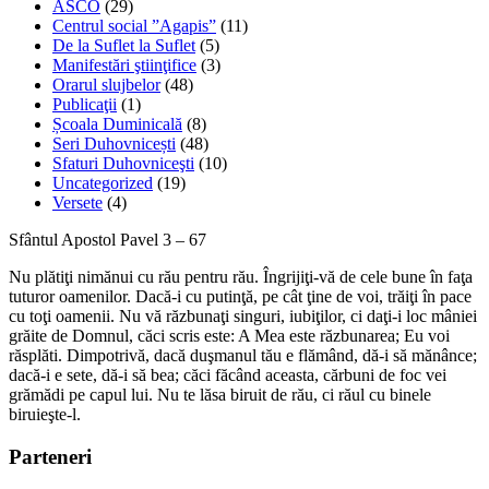
ASCO
(29)
Centrul social ”Agapis”
(11)
De la Suflet la Suflet
(5)
Manifestări ştiinţifice
(3)
Orarul slujbelor
(48)
Publicaţii
(1)
Școala Duminicală
(8)
Seri Duhovnicești
(48)
Sfaturi Duhovniceşti
(10)
Uncategorized
(19)
Versete
(4)
Sfântul Apostol Pavel 3 – 67
Nu plătiţi nimănui cu rău pentru rău. Îngrijiţi-vă de cele bune în faţa
tuturor oamenilor. Dacă-i cu putinţă, pe cât ţine de voi, trăiţi în pace
cu toţi oamenii. Nu vă răzbunaţi singuri, iubiţilor, ci daţi-i loc mâniei
grăite de Domnul, căci scris este: A Mea este răzbunarea; Eu voi
răsplăti. Dimpotrivă, dacă duşmanul tău e flămând, dă-i să mănânce;
dacă-i e sete, dă-i să bea; căci făcând aceasta, cărbuni de foc vei
grămădi pe capul lui. Nu te lăsa biruit de rău, ci răul cu binele
biruieşte-l.
Parteneri