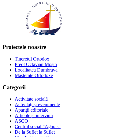
Proiectele noastre
Tineretul Ortodox
Preot Octavian Moșin
Localitatea Dumbrava
Masterate Ortodoxe
Categorii
Activitate socială
Activităţi şi evenimente
Apariţii editoriale
Articole şi interviuri
ASCO
Centrul social ”Agapis”
De la Suflet la Suflet