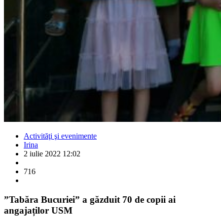
Activităţi şi evenimente
Irina
2 iulie 2022 12:02
716
”Tabăra Bucuriei” a găzduit 70 de copii ai
angajaților USM