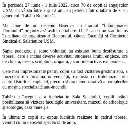
În perioada 27 iunie - 1 iulie 2022, circa 70 de copii ai angajaților
USM, cu vârsta între 7 și 12 ani, au petrecut într-o tabără de zi cu
genericul ”Tabăra Bucuriei”.
Mai bine de un deceniu Biserica cu hramul ”Întâmpinarea
Domnului” organizează astfel de tabere. Or, în acest an s-au inclus
în calitate de organizatori Rectoratul, câteva Facultăți și Comitetul
Sindical al Salariaților USM.
Șapte pedagogi și șapte voluntari au asigurat buna desfășurare a
taberei, care a inclus diverse activități: studierea limbii engleze, ore
de chitară, desen, sculptură, origami, jocuri interactive, excursii etc.
Cele mai impresionante pentru copii au fost vizitarea grădinii zoo, a
muzeelor din preajma universității, excursia cu troleibuzul prin
centrul istoric al capitalei, precum și ora demonstrativă a pompierilor
cu mașina specializată anti-incendii.
Tabăra a început și a încheiat în Sala Senatului, copiii având
posibilitatea să viziteze facultățile universitare, muzeul de arheologie
și zoologie, casa mare ș.a.
În ultima zi copiii au expus lucrările realizate în cadrul taberei,
venind cu un deosebit spectacol de adio.