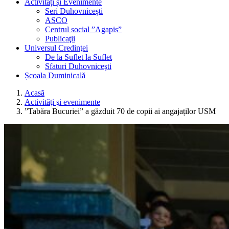
Activități și Evenimente
Seri Duhovnicești
ASCO
Centrul social ”Agapis”
Publicaţii
Universul Credinţei
De la Suflet la Suflet
Sfaturi Duhovniceşti
Școala Duminicală
Acasă
Activităţi şi evenimente
”Tabăra Bucuriei” a găzduit 70 de copii ai angajaților USM