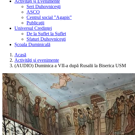
Activități și Evenimente
Seri Duhovnicești
ASCO
Centrul social ”Agapis”
Publicaţii
Universul Credinţei
De la Suflet la Suflet
Sfaturi Duhovniceşti
Școala Duminicală
Acasă
Activităţi şi evenimente
(AUDIO) Duminica a VII-a după Rusalii la Biserica USM