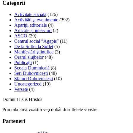
Categorii
Activitate socială
(126)
Activităţi şi evenimente
(392)
Apariţii editoriale
(4)
Articole şi interviuri
(2)
ASCO
(29)
Centrul social ”Agapis”
(11)
De la Suflet la Suflet
(5)
Manifestări ştiinţifice
(3)
Orarul slujbelor
(48)
Publicaţii
(1)
Școala Duminicală
(8)
Seri Duhovnicești
(48)
Sfaturi Duhovniceşti
(10)
Uncategorized
(19)
Versete
(4)
Domnul Iisus Hristos
Prin răbdarea voastră veţi dobândi sufletele voastre.
Parteneri