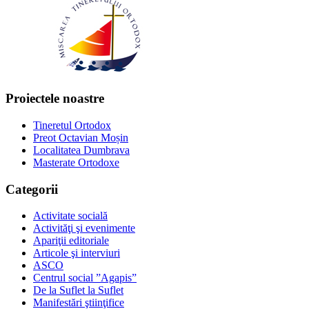
Proiectele noastre
Tineretul Ortodox
Preot Octavian Moșin
Localitatea Dumbrava
Masterate Ortodoxe
Categorii
Activitate socială
Activităţi şi evenimente
Apariţii editoriale
Articole şi interviuri
ASCO
Centrul social ”Agapis”
De la Suflet la Suflet
Manifestări ştiinţifice