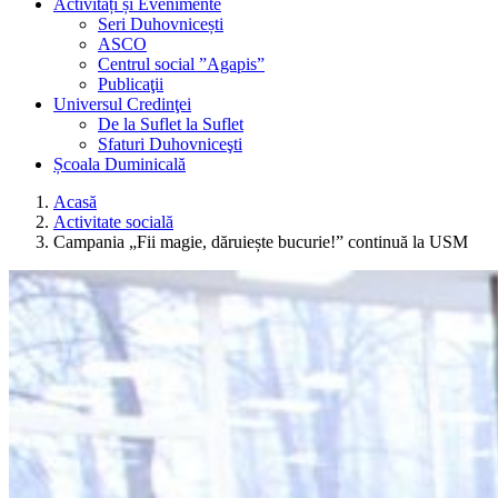
Activități și Evenimente
Seri Duhovnicești
ASCO
Centrul social ”Agapis”
Publicaţii
Universul Credinţei
De la Suflet la Suflet
Sfaturi Duhovniceşti
Școala Duminicală
Acasă
Activitate socială
Campania „Fii magie, dăruiește bucurie!” continuă la USM