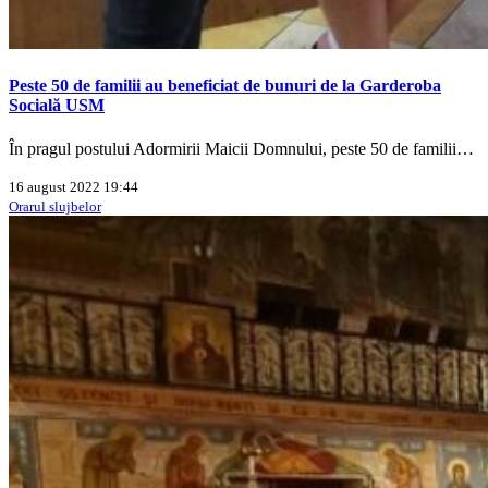
Peste 50 de familii au beneficiat de bunuri de la Garderoba
Socială USM
În pragul postului Adormirii Maicii Domnului, peste 50 de familii…
16 august 2022 19:44
Orarul slujbelor