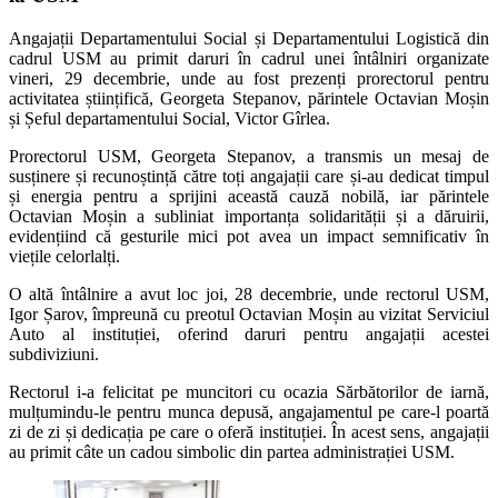
Angajații Departamentului Social și Departamentului Logistică din
cadrul USM au primit daruri în cadrul unei întâlniri organizate
vineri, 29 decembrie, unde au fost prezenți prorectorul pentru
activitatea științifică, Georgeta Stepanov, părintele Octavian Moșin
și Șeful departamentului Social, Victor Gîrlea.
Prorectorul USM, Georgeta Stepanov, a transmis un mesaj de
susținere și recunoștință către toți angajații care și-au dedicat timpul
și energia pentru a sprijini această cauză nobilă, iar părintele
Octavian Moșin a subliniat importanța solidarității și a dăruirii,
evidențiind că gesturile mici pot avea un impact semnificativ în
viețile celorlalți.
O altă întâlnire a avut loc joi, 28 decembrie, unde rectorul USM,
Igor Șarov, împreună cu preotul Octavian Moșin au vizitat Serviciul
Auto al instituției, oferind daruri pentru angajații acestei
subdiviziuni.
Rectorul i-a felicitat pe muncitori cu ocazia Sărbătorilor de iarnă,
mulțumindu-le pentru munca depusă, angajamentul pe care-l poartă
zi de zi și dedicația pe care o oferă instituției. În acest sens, angajații
au primit câte un cadou simbolic din partea administrației USM.