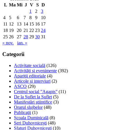
L
Ma
Mi
J
V
S
D
1
2
3
4
5
6
7
8
9
10
11
12
13
14
15
16
17
18
19
20
21
22
23
24
25
26
27
28
29
30
31
« nov.
ian. »
Categorii
Activitate socială
(126)
Activităţi şi evenimente
(392)
Apariţii editoriale
(4)
Articole şi interviuri
(2)
ASCO
(29)
Centrul social ”Agapis”
(11)
De la Suflet la Suflet
(5)
Manifestări ştiinţifice
(3)
Orarul slujbelor
(48)
Publicaţii
(1)
Școala Duminicală
(8)
Seri Duhovnicești
(48)
Sfaturi Duhovniceşti
(10)