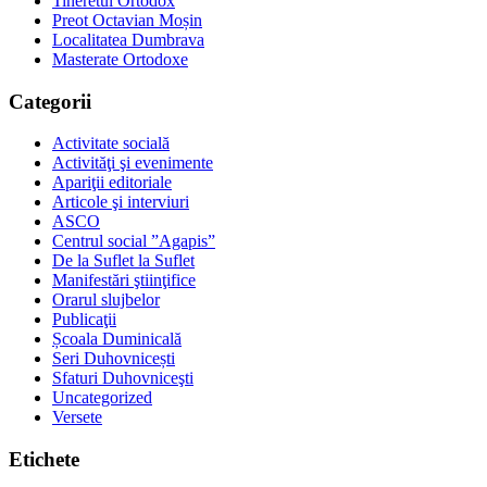
Tineretul Ortodox
Preot Octavian Moșin
Localitatea Dumbrava
Masterate Ortodoxe
Categorii
Activitate socială
Activităţi şi evenimente
Apariţii editoriale
Articole şi interviuri
ASCO
Centrul social ”Agapis”
De la Suflet la Suflet
Manifestări ştiinţifice
Orarul slujbelor
Publicaţii
Școala Duminicală
Seri Duhovnicești
Sfaturi Duhovniceşti
Uncategorized
Versete
Etichete