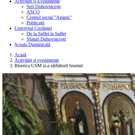
Activități și Evenimente
Seri Duhovnicești
ASCO
Centrul social ”Agapis”
Publicaţii
Universul Credinţei
De la Suflet la Suflet
Sfaturi Duhovniceşti
Școala Duminicală
Acasă
Activităţi şi evenimente
Biserica USM și-a sărbătorit hramul