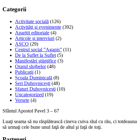
Categorii
Activitate socială
(126)
Activităţi şi evenimente
(392)
Apariţii editoriale
(4)
Articole şi interviuri
(2)
ASCO
(29)
Centrul social ”Agapis”
(11)
De la Suflet la Suflet
(5)
Manifestări ştiinţifice
(3)
Orarul slujbelor
(48)
Publicaţii
(1)
Școala Duminicală
(8)
Seri Duhovnicești
(48)
Sfaturi Duhovniceşti
(10)
Uncategorized
(19)
Versete
(4)
Sfântul Apostol Pavel 3 – 67
Luaţi seama să nu răsplătească cineva cuiva răul cu rău, ci totdeauna
să urmaţi cele bune unul faţă de altul şi faţă de toţi.
Parteneri