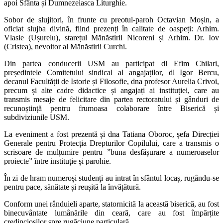
apoi Sfânta și Dumnezeiasca Liturghie.
Sobor de slujitori, în frunte cu preotul-paroh Octavian Moșin, a
oficiat slujba divină, fiind prezenți în calitate de oaspeți: Arhim.
Vlasie (Ușurelu), starețul Mănăstirii Nicoreni și Arhim. Dr. Iov
(Cristea), nevoitor al Mănăstirii Curchi.
Din partea conducerii USM au participat dl Efim Chilari,
președintele Comitetului sindical al angajaților, dl Igor Bercu,
decanul Facultății de Istorie și Filosofie, dna profesor Aurelia Crivoi,
precum și alte cadre didactice și angajați ai instituției, care au
transmis mesaje de felicitare din partea rectoratului și gânduri de
recunoștință pentru frumoasa colaborare între Biserică și
subdiviziunile USM.
La eveniment a fost prezentă și dna Tatiana Oboroc, șefa Direcției
Generale pentru Protecția Drepturilor Copilului, care a transmis o
scrisoare de mulțumire pentru ”buna desfășurare a numeroaselor
proiecte” între instituție și parohie.
În zi de hram numeroși studenți au intrat în sfântul locaș, rugându-se
pentru pace, sănătate și reușită la învățătură.
Conform unei rânduieli aparte, statornicită la această biserică, au fost
binecuvântate lumânările din ceară, care au fost împărțite
credincioșilor spre rugăciune particulară.