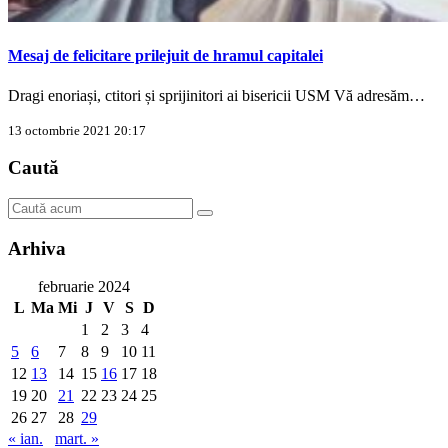
Mesaj de felicitare prilejuit de hramul capitalei
Dragi enoriași, ctitori și sprijinitori ai bisericii USM Vă adresăm…
13 octombrie 2021 20:17
Caută
Arhiva
februarie 2024
L
Ma
Mi
J
V
S
D
1
2
3
4
5
6
7
8
9
10
11
12
13
14
15
16
17
18
19
20
21
22
23
24
25
26
27
28
29
« ian.
mart. »