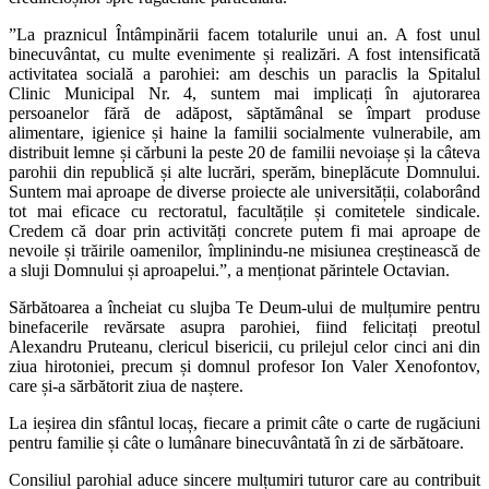
”La praznicul Întâmpinării facem totalurile unui an. A fost unul
binecuvântat, cu multe evenimente și realizări. A fost intensificată
activitatea socială a parohiei: am deschis un paraclis la Spitalul
Clinic Municipal Nr. 4, suntem mai implicați în ajutorarea
persoanelor fără de adăpost, săptămânal se împart produse
alimentare, igienice și haine la familii socialmente vulnerabile, am
distribuit lemne și cărbuni la peste 20 de familii nevoiașe și la câteva
parohii din republică și alte lucrări, sperăm, bineplăcute Domnului.
Suntem mai aproape de diverse proiecte ale universității, colaborând
tot mai eficace cu rectoratul, facultățile și comitetele sindicale.
Credem că doar prin activități concrete putem fi mai aproape de
nevoile și trăirile oamenilor, împlinindu-ne misiunea creștinească de
a sluji Domnului și aproapelui.”, a menționat părintele Octavian.
Sărbătoarea a încheiat cu slujba Te Deum-ului de mulțumire pentru
binefacerile revărsate asupra parohiei, fiind felicitați preotul
Alexandru Pruteanu, clericul bisericii, cu prilejul celor cinci ani din
ziua hirotoniei, precum și domnul profesor Ion Valer Xenofontov,
care și-a sărbătorit ziua de naștere.
La ieșirea din sfântul locaș, fiecare a primit câte o carte de rugăciuni
pentru familie și câte o lumânare binecuvântată în zi de sărbătoare.
Consiliul parohial aduce sincere mulțumiri tuturor care au contribuit