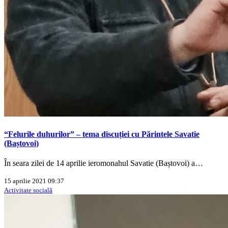
“Felurile duhurilor” – tema discuției cu Părintele Savatie
(Baștovoi)
În seara zilei de 14 aprilie ieromonahul Savatie (Baștovoi) a…
15 aprilie 2021 09:37
Activitate socială