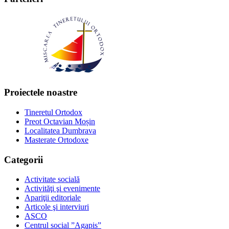
Proiectele noastre
Tineretul Ortodox
Preot Octavian Moșin
Localitatea Dumbrava
Masterate Ortodoxe
Categorii
Activitate socială
Activităţi şi evenimente
Apariţii editoriale
Articole şi interviuri
ASCO
Centrul social ”Agapis”