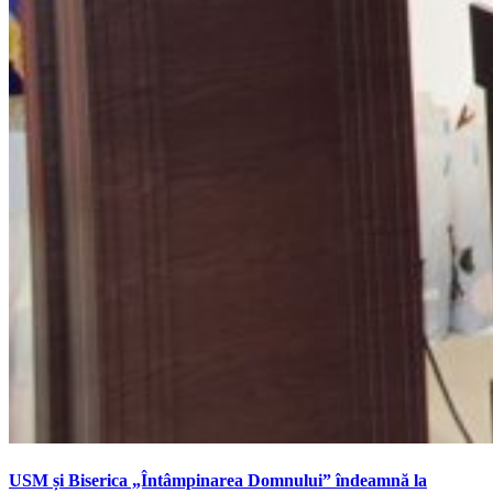
USM și Biserica „Întâmpinarea Domnului” îndeamnă la