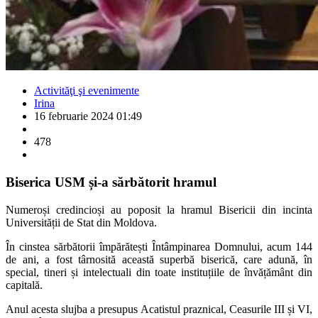
Activităţi şi evenimente
Irina
16 februarie 2024 01:49
478
Biserica USM și-a sărbătorit hramul
Numeroși credincioși au poposit la hramul Bisericii din incinta
Universității de Stat din Moldova.
În cinstea sărbătorii împărătești Întâmpinarea Domnului, acum 144
de ani, a fost târnosită această superbă biserică, care adună, în
special, tineri și intelectuali din toate instituțiile de învățământ din
capitală.
Anul acesta slujba a presupus Acatistul praznical, Ceasurile III și VI,