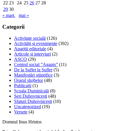
22
23
24
25
26
27
28
29
30
« mart.
mai »
Categorii
Activitate socială
(126)
Activităţi şi evenimente
(392)
Apariţii editoriale
(4)
Articole şi interviuri
(2)
ASCO
(29)
Centrul social ”Agapis”
(11)
De la Suflet la Suflet
(5)
Manifestări ştiinţifice
(3)
Orarul slujbelor
(48)
Publicaţii
(1)
Școala Duminicală
(8)
Seri Duhovnicești
(48)
Sfaturi Duhovniceşti
(10)
Uncategorized
(19)
Versete
(4)
Domnul Iisus Hristos