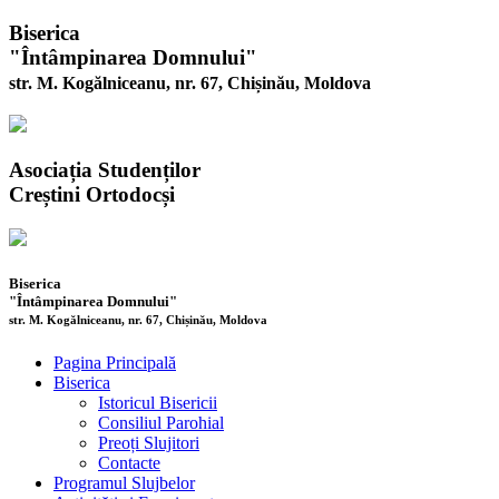
Biserica
"Întâmpinarea Domnului"
str. M. Kogălniceanu, nr. 67, Chișinău, Moldova
Asociația Studenților
Creștini Ortodocși
Biserica
"Întâmpinarea Domnului"
str. M. Kogălniceanu, nr. 67, Chișinău, Moldova
Pagina Principală
Biserica
Istoricul Bisericii
Consiliul Parohial
Preoți Slujitori
Contacte
Programul Slujbelor