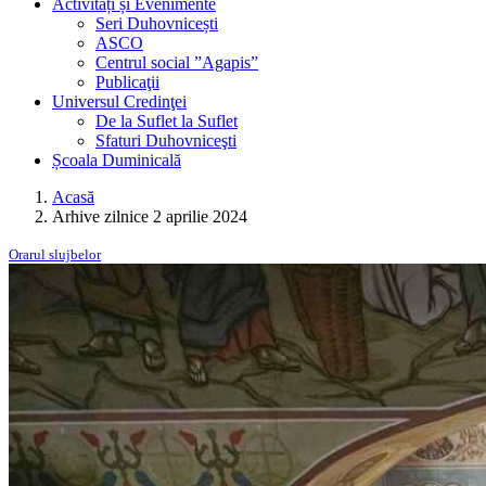
Activități și Evenimente
Seri Duhovnicești
ASCO
Centrul social ”Agapis”
Publicaţii
Universul Credinţei
De la Suflet la Suflet
Sfaturi Duhovniceşti
Școala Duminicală
Acasă
Arhive zilnice 2 aprilie 2024
Orarul slujbelor