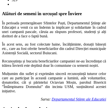
Alături de semeni în urcușul spre Înviere
În perioada premergătoare Sfintelor Paști,
Departamentul Ştiinţe ale
Educaţiei
a venit cu un îndemn la implicare și solidaritate în cadrul
unei campanii pascale, căruia au răspuns profesori, studenți și alți
doritori de a face o faptă bună.
În acest sens, au fost colectate haine, încălțăminte, donații bănești
etc., care au fost oferite beneficiarilor din cadrul Direcției municipale
Asistență Socială, sectorul Buiucani.
Recunoștința și bucuria beneficiarilor campaniei ne-au încredințat că
trăirea Învierii este deplină doar în comuniune cu semenii noștri.
Mulțumim din suflet și exprimăm sinceră recunoștință tuturor celor
care au participat în această campanie a luminii, atât voluntarilor,
donatorilor, cât și părintelui Octavian Moșin, parohul Bisericii
”Întâmpinarea Domnului” din incinta USM, susținătorul acestei
inițiative.
Sursa:
Departamentul Ştiinţe ale Educaţiei