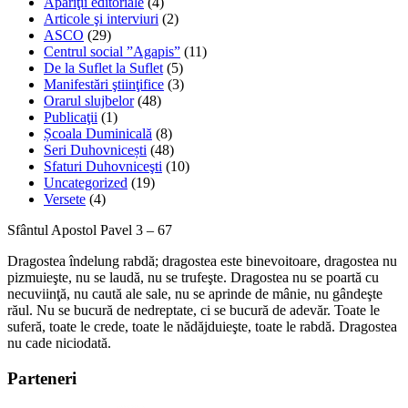
Apariţii editoriale
(4)
Articole şi interviuri
(2)
ASCO
(29)
Centrul social ”Agapis”
(11)
De la Suflet la Suflet
(5)
Manifestări ştiinţifice
(3)
Orarul slujbelor
(48)
Publicaţii
(1)
Școala Duminicală
(8)
Seri Duhovnicești
(48)
Sfaturi Duhovniceşti
(10)
Uncategorized
(19)
Versete
(4)
Sfântul Apostol Pavel 3 – 67
Dragostea îndelung rabdă; dragostea este binevoitoare, dragostea nu
pizmuieşte, nu se laudă, nu se trufeşte. Dragostea nu se poartă cu
necuviinţă, nu caută ale sale, nu se aprinde de mânie, nu gândeşte
răul. Nu se bucură de nedreptate, ci se bucură de adevăr. Toate le
suferă, toate le crede, toate le nădăjduieşte, toate le rabdă. Dragostea
nu cade niciodată.
Parteneri