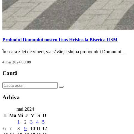
Prohodul Domnului nostru Iisus Hristos la Biserica USM
În seara zilei de vineri, s-a săvârșit slujba prohodului Domnului…
4 mai 2024 00:09
Caută
Arhiva
mai 2024
L
Ma
Mi
J
V
S
D
1
2
3
4
5
6
7
8
9
10
11
12