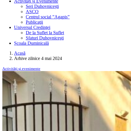
Activități și Evenimente
Seri Duhovnicești
ASCO
Centrul social ”Agapis”
Publicaţii
Universul Credinţei
De la Suflet la Suflet
Sfaturi Duhovniceşti
Școala Duminicală
Acasă
Arhive zilnice 4 mai 2024
Activităţi şi evenimente