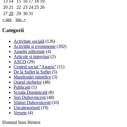
13
14
15
16
17
18
19
20
21
22
23
24
25
26
27
28
29
30
31
« apr.
iun. »
Categorii
Activitate socială
(126)
Activităţi şi evenimente
(392)
Apariţii editoriale
(4)
Articole şi interviuri
(2)
ASCO
(29)
Centrul social ”Agapis”
(11)
De la Suflet la Suflet
(5)
Manifestări ştiinţifice
(3)
Orarul slujbelor
(48)
Publicaţii
(1)
Școala Duminicală
(8)
Seri Duhovnicești
(48)
Sfaturi Duhovniceşti
(10)
Uncategorized
(19)
Versete
(4)
Domnul Iisus Hristos