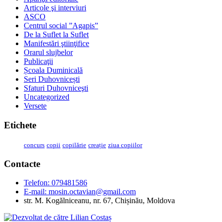
Articole şi interviuri
ASCO
Centrul social ”Agapis”
De la Suflet la Suflet
Manifestări ştiinţifice
Orarul slujbelor
Publicaţii
Școala Duminicală
Seri Duhovnicești
Sfaturi Duhovniceşti
Uncategorized
Versete
Etichete
concurs
copii
copilărie
creație
ziua copiilor
Contacte
Telefon: 079481586
E-mail:
mosin.octavian@gmail.com
str. M. Kogălniceanu, nr. 67, Chișinău, Moldova