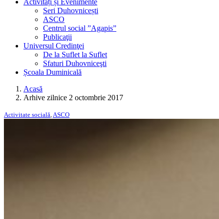
Activități și Evenimente
Seri Duhovnicești
ASCO
Centrul social ”Agapis”
Publicaţii
Universul Credinţei
De la Suflet la Suflet
Sfaturi Duhovniceşti
Școala Duminicală
Acasă
Arhive zilnice 2 octombrie 2017
Activitate socială
,
ASCO