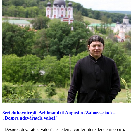
Seri duhovnicești: Arhimandrit Augustin (Zaboroșciuc) –
„Despre adevăratele valori”
„Despre adevăratele valori”, este tema conferinței zilei de miercuri,