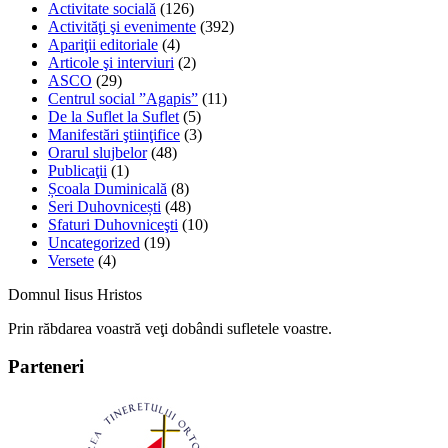
Activitate socială
(126)
Activităţi şi evenimente
(392)
Apariţii editoriale
(4)
Articole şi interviuri
(2)
ASCO
(29)
Centrul social ”Agapis”
(11)
De la Suflet la Suflet
(5)
Manifestări ştiinţifice
(3)
Orarul slujbelor
(48)
Publicaţii
(1)
Școala Duminicală
(8)
Seri Duhovnicești
(48)
Sfaturi Duhovniceşti
(10)
Uncategorized
(19)
Versete
(4)
Domnul Iisus Hristos
Prin răbdarea voastră veţi dobândi sufletele voastre.
Parteneri