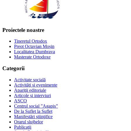
Proiectele noastre
Tineretul Ortodox
Preot Octavian Moșin
Localitatea Dumbrava
Masterate Ortodoxe
Categorii
Activitate socială
Activităţi şi evenimente
Apariţii editoriale
Articole şi interviuri
ASCO
Centrul social ”Agapis”
De la Suflet la Suflet
Manifestări ştiinţifice
Orarul slujbelor
Publicaţii