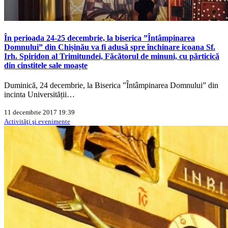
În perioada 24-25 decembrie, la biserica ”Întâmpinarea
Domnului” din Chișinău va fi adusă spre închinare icoana Sf.
Irh. Spiridon al Trimitundei, Făcătorul de minuni, cu părticică
din cinstitele sale moaște
Duminică, 24 decembrie, la Biserica ”Întâmpinarea Domnului” din
incinta Universității…
11 decembrie 2017 19:39
Activităţi şi evenimente