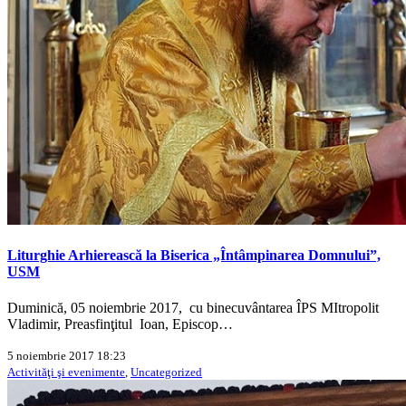
Liturghie Arhierească la Biserica „Întâmpinarea Domnului”,
USM
Duminică, 05 noiembrie 2017, cu binecuvântarea ÎPS MItropolit
Vladimir, Preasfinţitul Ioan, Episcop…
5 noiembrie 2017 18:23
Activităţi şi evenimente
,
Uncategorized