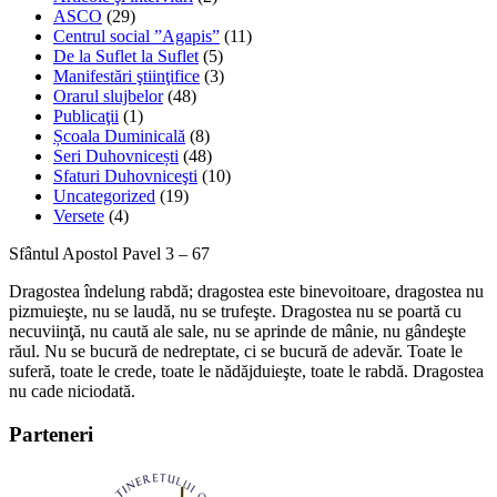
ASCO
(29)
Centrul social ”Agapis”
(11)
De la Suflet la Suflet
(5)
Manifestări ştiinţifice
(3)
Orarul slujbelor
(48)
Publicaţii
(1)
Școala Duminicală
(8)
Seri Duhovnicești
(48)
Sfaturi Duhovniceşti
(10)
Uncategorized
(19)
Versete
(4)
Sfântul Apostol Pavel 3 – 67
Dragostea îndelung rabdă; dragostea este binevoitoare, dragostea nu
pizmuieşte, nu se laudă, nu se trufeşte. Dragostea nu se poartă cu
necuviinţă, nu caută ale sale, nu se aprinde de mânie, nu gândeşte
răul. Nu se bucură de nedreptate, ci se bucură de adevăr. Toate le
suferă, toate le crede, toate le nădăjduieşte, toate le rabdă. Dragostea
nu cade niciodată.
Parteneri