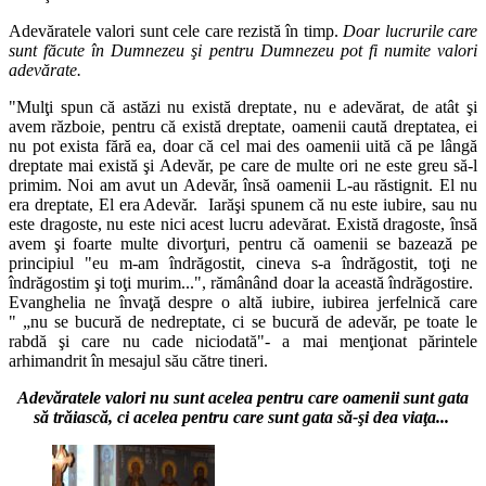
Adevăratele valori sunt cele care rezistă în timp.
Doar lucrurile care
sunt făcute în Dumnezeu şi pentru Dumnezeu pot fi numite valori
adevărate.
"Mulţi spun că astăzi nu există dreptate, nu e adevărat, de atât şi
avem războie, pentru că există dreptate, oamenii caută dreptatea, ei
nu pot exista fără ea, doar că cel mai des oamenii uită că pe lângă
dreptate mai există şi Adevăr, pe care de multe ori ne este greu să-l
primim. Noi am avut un Adevăr, însă oamenii L-au răstignit. El nu
era dreptate, El era Adevăr. Iarăşi spunem că nu este iubire, sau nu
este dragoste, nu este nici acest lucru adevărat. Există dragoste, însă
avem şi foarte multe divorţuri, pentru că oamenii se bazează pe
principiul "eu m-am îndrăgostit, cineva s-a îndrăgostit, toţi ne
îndrăgostim şi toţi murim...", rămânând doar la această îndrăgostire.
Evanghelia ne învaţă despre o altă iubire, iubirea jerfelnică care
" „nu se bucură de nedreptate, ci se bucură de adevăr, pe toate le
rabdă şi care nu cade niciodată"- a mai menţionat părintele
arhimandrit în mesajul său către tineri.
Adevăratele valori nu sunt acelea pentru care oamenii sunt gata
să trăiască, ci acelea pentru care sunt gata să-şi dea viaţa...