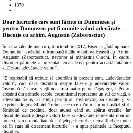
1370
Doar lucrurile care sunt făcute în Dumnezeu şi
pentru Dumnezeu pot fi numite valori adevărate –
Discuţie cu arhim. Augustin (Zaborosciuc)
În seara zilei de miercuri, 4 octombrie 2017, Biserica „Întâmpinarea
Domnului” a găzduit o frumoasă întâlnire duhovnicească cu Arhim.
Augustin (Zaboroșciuc), nevoitor al mănăstirii Curchi. În cadrul
discuţiei părintele a prezentat tema aleasă pentru această întâlnire
- „Despre adevăratele valori”.
"E regretabil că trebuie să abordăm în prezent tema „adevăratelor
valori”, căci dacă discutăm despre falsele şi adevăratele valori,
înseamnă că cursul vieţii noastre a luat-o pe un făgaş greşit. Pentru
creştinii din primele secole, creştinismul reprezenta un stil de viaţă, o
adevărată trăire, iar sfinţii părinţi au fost nevoiţi să discute şi să
exprime dogma Sfintei Treimi, ceea ce mărturisim noi astăzi şi în
Simbolul de credinţă, doar atunci când au apărut ereziile. Iar
discuţiile noastre despre valori false şi adevărate reprezintă doar un
pretext, sau o modalitate de a înţelege lucrurile, nemaifiind de multe
ori în stare să discernem lucrurile", - a spus părintele la începutul
discuţiei.