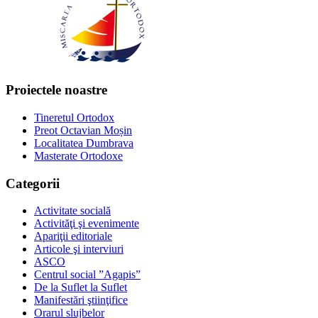
Proiectele noastre
Tineretul Ortodox
Preot Octavian Moșin
Localitatea Dumbrava
Masterate Ortodoxe
Categorii
Activitate socială
Activităţi şi evenimente
Apariţii editoriale
Articole şi interviuri
ASCO
Centrul social ”Agapis”
De la Suflet la Suflet
Manifestări ştiinţifice
Orarul slujbelor