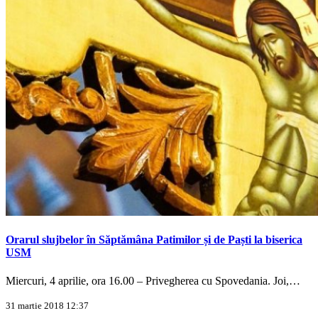
Orarul slujbelor în Săptămâna Patimilor și de Paști la biserica
USM
Miercuri, 4 aprilie, ora 16.00 – Privegherea cu Spovedania. Joi,…
31 martie 2018 12:37