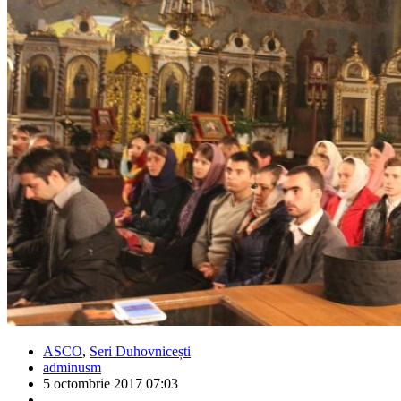
ASCO
,
Seri Duhovnicești
adminusm
5 octombrie 2017 07:03