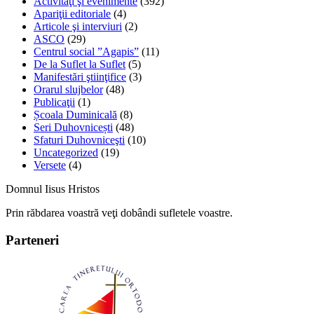
Activităţi şi evenimente
(392)
Apariţii editoriale
(4)
Articole şi interviuri
(2)
ASCO
(29)
Centrul social ”Agapis”
(11)
De la Suflet la Suflet
(5)
Manifestări ştiinţifice
(3)
Orarul slujbelor
(48)
Publicaţii
(1)
Școala Duminicală
(8)
Seri Duhovnicești
(48)
Sfaturi Duhovniceşti
(10)
Uncategorized
(19)
Versete
(4)
Domnul Iisus Hristos
Prin răbdarea voastră veţi dobândi sufletele voastre.
Parteneri