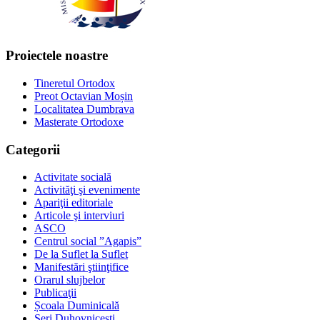
Proiectele noastre
Tineretul Ortodox
Preot Octavian Moșin
Localitatea Dumbrava
Masterate Ortodoxe
Categorii
Activitate socială
Activităţi şi evenimente
Apariţii editoriale
Articole şi interviuri
ASCO
Centrul social ”Agapis”
De la Suflet la Suflet
Manifestări ştiinţifice
Orarul slujbelor
Publicaţii
Școala Duminicală
Seri Duhovnicești