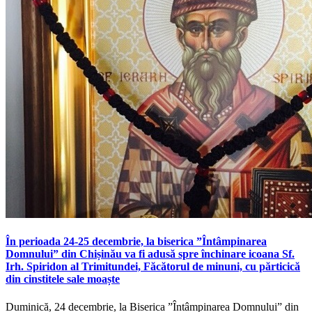
În perioada 24-25 decembrie, la biserica ”Întâmpinarea
Domnului” din Chișinău va fi adusă spre închinare icoana Sf.
Irh. Spiridon al Trimitundei, Făcătorul de minuni, cu părticică
din cinstitele sale moaște
Duminică, 24 decembrie, la Biserica ”Întâmpinarea Domnului” din