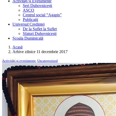
Activități și Evenimente
Seri Duhovnicești
ASCO
Centrul social ”Agapis”
Publicaţii
Universul Credinţei
De la Suflet la Suflet
Sfaturi Duhovniceşti
Școala Duminicală
Acasă
Arhive zilnice 11 decembrie 2017
Activităţi şi evenimente
,
Uncategorized