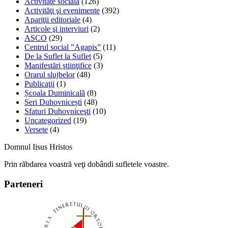
Activitate socială
(126)
Activităţi şi evenimente
(392)
Apariţii editoriale
(4)
Articole şi interviuri
(2)
ASCO
(29)
Centrul social ”Agapis”
(11)
De la Suflet la Suflet
(5)
Manifestări ştiinţifice
(3)
Orarul slujbelor
(48)
Publicaţii
(1)
Școala Duminicală
(8)
Seri Duhovnicești
(48)
Sfaturi Duhovniceşti
(10)
Uncategorized
(19)
Versete
(4)
Domnul Iisus Hristos
Prin răbdarea voastră veţi dobândi sufletele voastre.
Parteneri