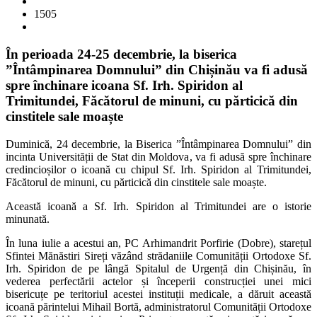
1505
În perioada 24-25 decembrie, la biserica
”Întâmpinarea Domnului” din Chișinău va fi adusă
spre închinare icoana Sf. Irh. Spiridon al
Trimitundei, Făcătorul de minuni, cu părticică din
cinstitele sale moaște
Duminică, 24 decembrie, la Biserica ”Întâmpinarea Domnului” din
incinta Universității de Stat din Moldova, va fi adusă spre închinare
credincioșilor o icoană cu chipul Sf. Irh. Spiridon al Trimitundei,
Făcătorul de minuni, cu părticică din cinstitele sale moaște.
Această icoană a Sf. Irh. Spiridon al Trimitundei are o istorie
minunată.
În luna iulie a acestui an, PC Arhimandrit Porfirie (Dobre), starețul
Sfintei Mănăstiri Sireți văzând strădaniile Comunității Ortodoxe Sf.
Irh. Spiridon de pe lângă Spitalul de Urgență din Chișinău, în
vederea perfectării actelor și începerii construcției unei mici
bisericuțe pe teritoriul acestei instituții medicale, a dăruit această
icoană părintelui Mihail Bortă, administratorul Comunității Ortodoxe