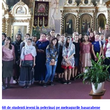
60 de studenți ieșeni în pelerinaj pe meleagurile basarabene