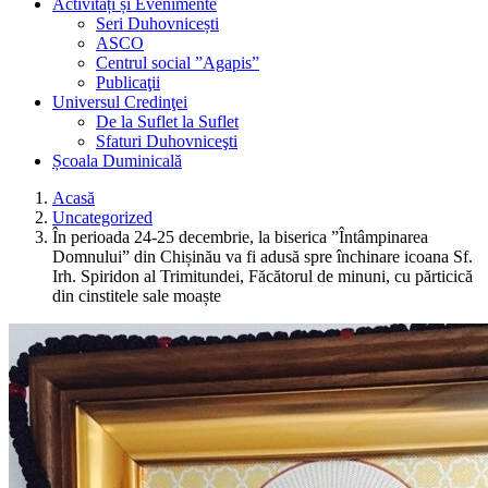
Activități și Evenimente
Seri Duhovnicești
ASCO
Centrul social ”Agapis”
Publicaţii
Universul Credinţei
De la Suflet la Suflet
Sfaturi Duhovniceşti
Școala Duminicală
Acasă
Uncategorized
În perioada 24-25 decembrie, la biserica ”Întâmpinarea
Domnului” din Chișinău va fi adusă spre închinare icoana Sf.
Irh. Spiridon al Trimitundei, Făcătorul de minuni, cu părticică
din cinstitele sale moaște