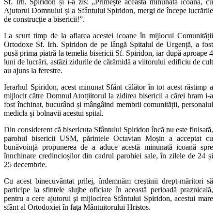
Sf. Irh. Spiridon și i-a zis: „Primește această minunată icoană, cu
Ajutorul Domnului și a Sfântului Spiridon, mergi de începe lucrările
de construcție a bisericii!”.
La scurt timp de la aflarea acestei icoane în mijlocul Comunității
Ortodoxe Sf. Irh. Spiridon de pe lângă Spitalul de Urgență, a fost
pusă prima piatră la temelia bisericii Sf. Spiridon, iar după aproape 4
luni de lucrări, astăzi zidurile de cărămidă a viitorului edificiu de cult
au ajuns la ferestre.
Ierarhul Spiridon, acest minunat Sfânt călător în tot acest răstimp a
mijlocit către Domnul Atotțiitorul la zidirea bisericii a cărei hram i-a
fost închinat, bucurând și mângâind membrii comunității, personalul
medicla și bolnavii acestui spital.
Din considerent că bisericuța Sfântului Spiridon încă nu este finisată,
parohul bisericii USM, părintele Octavian Moșin a acceptat cu
bunăvoință propunerea de a aduce acestă minunată icoană spre
înnchinare credincioșilor din cadrul parohiei sale, în zilele de 24 și
25 decembrie.
Cu acest binecuvântat prilej, îndemnăm creștinii drept-măritori să
participe la sfintele slujbe oficiate în această perioadă praznicală,
pentru a cere ajutorul şi mijlocirea Sfântului Spiridon, acestui mare
sfânt al Ortodoxiei în faţa Mântuitorului Hristos.