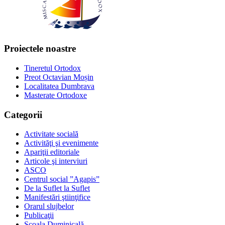
Proiectele noastre
Tineretul Ortodox
Preot Octavian Moșin
Localitatea Dumbrava
Masterate Ortodoxe
Categorii
Activitate socială
Activităţi şi evenimente
Apariţii editoriale
Articole şi interviuri
ASCO
Centrul social ”Agapis”
De la Suflet la Suflet
Manifestări ştiinţifice
Orarul slujbelor
Publicaţii
Școala Duminicală