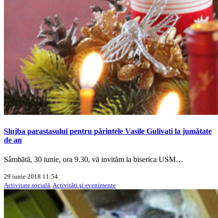
Slujba parastasului pentru părintele Vasile Gulivati la jumătate
de an
Sâmbătă, 30 iunie, ora 9.30, vă invităm la biserica USM…
29 iunie 2018 11:54
Activitate socială
,
Activităţi şi evenimente