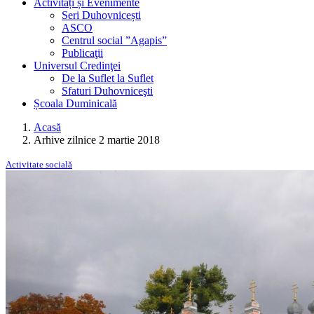
Activități și Evenimente
Seri Duhovnicești
ASCO
Centrul social ”Agapis”
Publicaţii
Universul Credinţei
De la Suflet la Suflet
Sfaturi Duhovniceşti
Școala Duminicală
Acasă
Arhive zilnice 2 martie 2018
Activitate socială