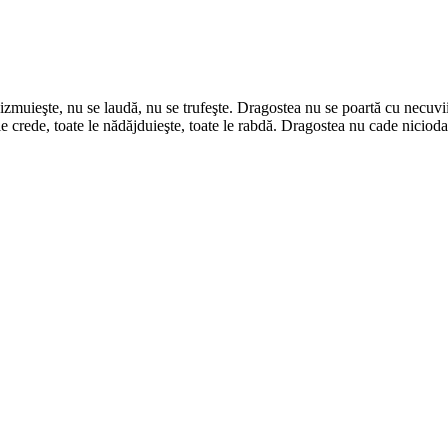
zmuieşte, nu se laudă, nu se trufeşte. Dragostea nu se poartă cu necuvii
le crede, toate le nădăjduieşte, toate le rabdă. Dragostea nu cade nicioda