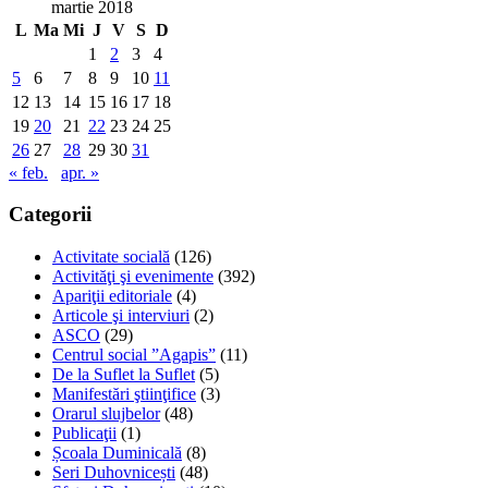
martie 2018
L
Ma
Mi
J
V
S
D
1
2
3
4
5
6
7
8
9
10
11
12
13
14
15
16
17
18
19
20
21
22
23
24
25
26
27
28
29
30
31
« feb.
apr. »
Categorii
Activitate socială
(126)
Activităţi şi evenimente
(392)
Apariţii editoriale
(4)
Articole şi interviuri
(2)
ASCO
(29)
Centrul social ”Agapis”
(11)
De la Suflet la Suflet
(5)
Manifestări ştiinţifice
(3)
Orarul slujbelor
(48)
Publicaţii
(1)
Școala Duminicală
(8)
Seri Duhovnicești
(48)