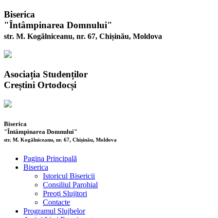
Biserica
"Întâmpinarea Domnului"
str. M. Kogălniceanu, nr. 67, Chișinău, Moldova
Asociația Studenților
Creștini Ortodocși
Biserica
"Întâmpinarea Domnului"
str. M. Kogălniceanu, nr. 67, Chișinău, Moldova
Pagina Principală
Biserica
Istoricul Bisericii
Consiliul Parohial
Preoți Slujitori
Contacte
Programul Slujbelor