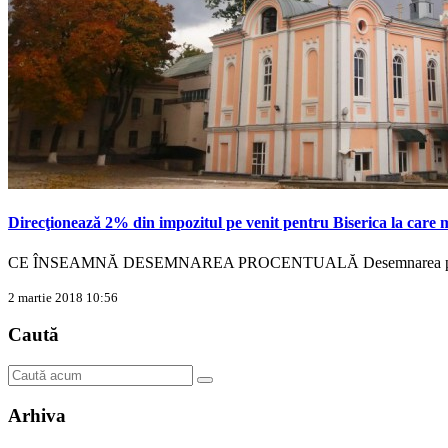
Direcţionează 2% din impozitul pe venit pentru Biserica la care 
CE ÎNSEAMNĂ DESEMNAREA PROCENTUALĂ Desemnarea procent
2 martie 2018 10:56
Caută
Arhiva