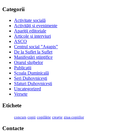
Categorii
Activitate socială
Activităţi şi evenimente
Apariţii editoriale
Articole şi interviuri
ASCO
Centrul social ”Agapis”
De la Suflet la Suflet
Manifestări ştiinţifice
Orarul slujbelor
Publicaţii
Școala Duminicală
Seri Duhovnicești
Sfaturi Duhovniceşti
Uncategorized
Versete
Etichete
concurs
copii
copilărie
creație
ziua copiilor
Contacte