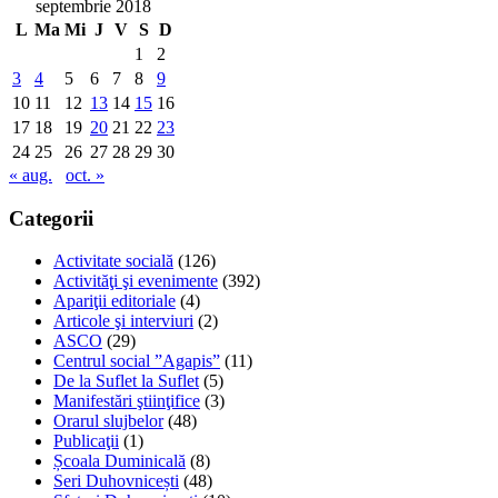
septembrie 2018
L
Ma
Mi
J
V
S
D
1
2
3
4
5
6
7
8
9
10
11
12
13
14
15
16
17
18
19
20
21
22
23
24
25
26
27
28
29
30
« aug.
oct. »
Categorii
Activitate socială
(126)
Activităţi şi evenimente
(392)
Apariţii editoriale
(4)
Articole şi interviuri
(2)
ASCO
(29)
Centrul social ”Agapis”
(11)
De la Suflet la Suflet
(5)
Manifestări ştiinţifice
(3)
Orarul slujbelor
(48)
Publicaţii
(1)
Școala Duminicală
(8)
Seri Duhovnicești
(48)