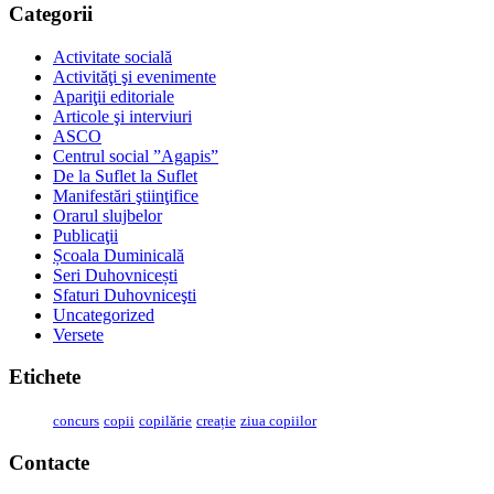
Categorii
Activitate socială
Activităţi şi evenimente
Apariţii editoriale
Articole şi interviuri
ASCO
Centrul social ”Agapis”
De la Suflet la Suflet
Manifestări ştiinţifice
Orarul slujbelor
Publicaţii
Școala Duminicală
Seri Duhovnicești
Sfaturi Duhovniceşti
Uncategorized
Versete
Etichete
concurs
copii
copilărie
creație
ziua copiilor
Contacte