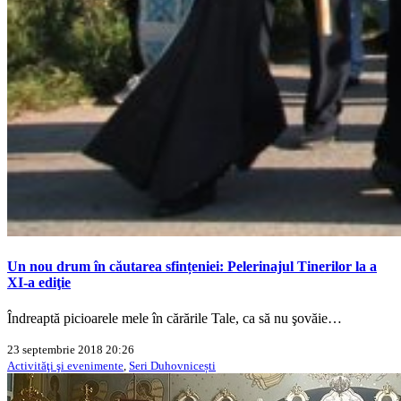
Un nou drum în căutarea sfințeniei: Pelerinajul Tinerilor la a
XI-a ediţie
Îndreaptă picioarele mele în cărările Tale, ca să nu şovăie…
23 septembrie 2018 20:26
Activităţi şi evenimente
,
Seri Duhovnicești