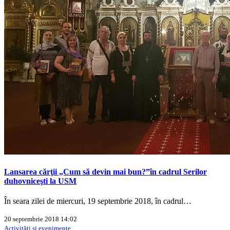
Lansarea cărţii „Cum să devin mai bun?”în cadrul Serilor
duhovniceşti la USM
În seara zilei de miercuri, 19 septembrie 2018, în cadrul…
20 septembrie 2018 14:02
Activităţi şi evenimente