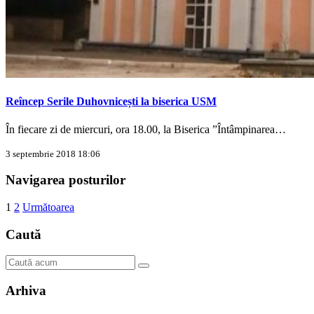
Reîncep Serile Duhovnicești la biserica USM
În fiecare zi de miercuri, ora 18.00, la Biserica ”Întâmpinarea…
3 septembrie 2018 18:06
Navigarea posturilor
1
2
Următoarea
Caută
Arhiva