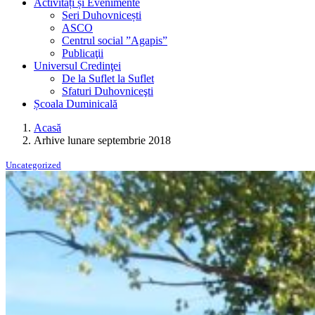
Activități și Evenimente
Seri Duhovnicești
ASCO
Centrul social ”Agapis”
Publicaţii
Universul Credinţei
De la Suflet la Suflet
Sfaturi Duhovniceşti
Școala Duminicală
Acasă
Arhive lunare septembrie 2018
Uncategorized