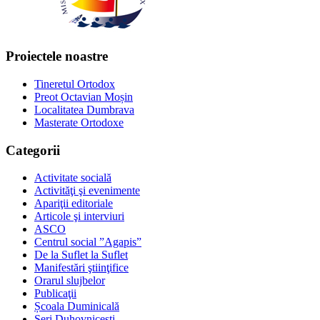
Proiectele noastre
Tineretul Ortodox
Preot Octavian Moșin
Localitatea Dumbrava
Masterate Ortodoxe
Categorii
Activitate socială
Activităţi şi evenimente
Apariţii editoriale
Articole şi interviuri
ASCO
Centrul social ”Agapis”
De la Suflet la Suflet
Manifestări ştiinţifice
Orarul slujbelor
Publicaţii
Școala Duminicală
Seri Duhovnicești