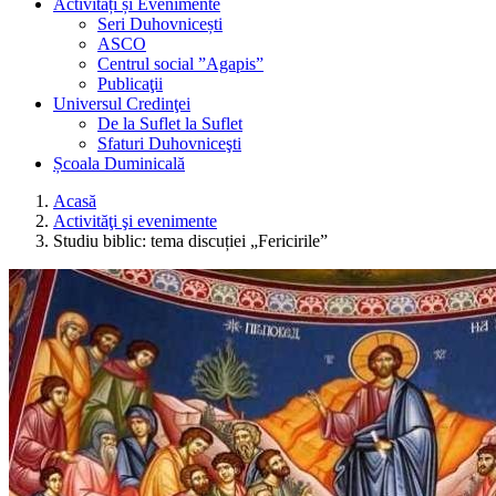
Activități și Evenimente
Seri Duhovnicești
ASCO
Centrul social ”Agapis”
Publicaţii
Universul Credinţei
De la Suflet la Suflet
Sfaturi Duhovniceşti
Școala Duminicală
Acasă
Activităţi şi evenimente
Studiu biblic: tema discuției „Fericirile”