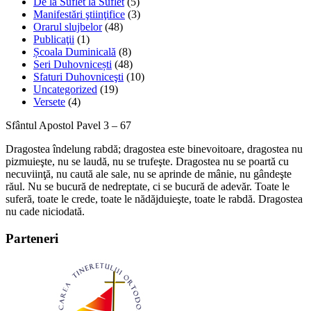
De la Suflet la Suflet
(5)
Manifestări ştiinţifice
(3)
Orarul slujbelor
(48)
Publicaţii
(1)
Școala Duminicală
(8)
Seri Duhovnicești
(48)
Sfaturi Duhovniceşti
(10)
Uncategorized
(19)
Versete
(4)
Sfântul Apostol Pavel 3 – 67
Dragostea îndelung rabdă; dragostea este binevoitoare, dragostea nu
pizmuieşte, nu se laudă, nu se trufeşte. Dragostea nu se poartă cu
necuviinţă, nu caută ale sale, nu se aprinde de mânie, nu gândeşte
răul. Nu se bucură de nedreptate, ci se bucură de adevăr. Toate le
suferă, toate le crede, toate le nădăjduieşte, toate le rabdă. Dragostea
nu cade niciodată.
Parteneri