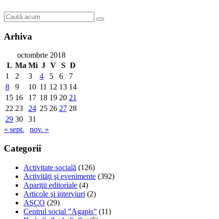
Arhiva
octombrie 2018
L
Ma
Mi
J
V
S
D
1
2
3
4
5
6
7
8
9
10
11
12
13
14
15
16
17
18
19
20
21
22
23
24
25
26
27
28
29
30
31
« sept.
nov. »
Categorii
Activitate socială
(126)
Activităţi şi evenimente
(392)
Apariţii editoriale
(4)
Articole şi interviuri
(2)
ASCO
(29)
Centrul social ”Agapis”
(11)