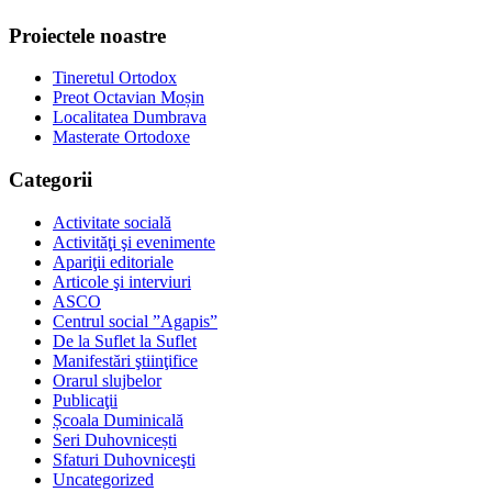
Proiectele noastre
Tineretul Ortodox
Preot Octavian Moșin
Localitatea Dumbrava
Masterate Ortodoxe
Categorii
Activitate socială
Activităţi şi evenimente
Apariţii editoriale
Articole şi interviuri
ASCO
Centrul social ”Agapis”
De la Suflet la Suflet
Manifestări ştiinţifice
Orarul slujbelor
Publicaţii
Școala Duminicală
Seri Duhovnicești
Sfaturi Duhovniceşti
Uncategorized