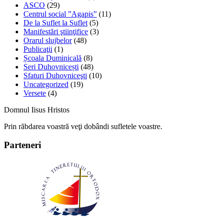
ASCO
(29)
Centrul social ”Agapis”
(11)
De la Suflet la Suflet
(5)
Manifestări ştiinţifice
(3)
Orarul slujbelor
(48)
Publicaţii
(1)
Școala Duminicală
(8)
Seri Duhovnicești
(48)
Sfaturi Duhovniceşti
(10)
Uncategorized
(19)
Versete
(4)
Domnul Iisus Hristos
Prin răbdarea voastră veţi dobândi sufletele voastre.
Parteneri