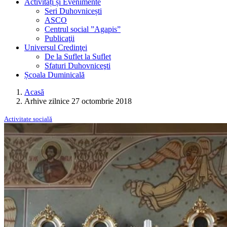
Activități și Evenimente
Seri Duhovnicești
ASCO
Centrul social ”Agapis”
Publicaţii
Universul Credinţei
De la Suflet la Suflet
Sfaturi Duhovniceşti
Școala Duminicală
Acasă
Arhive zilnice 27 octombrie 2018
Activitate socială