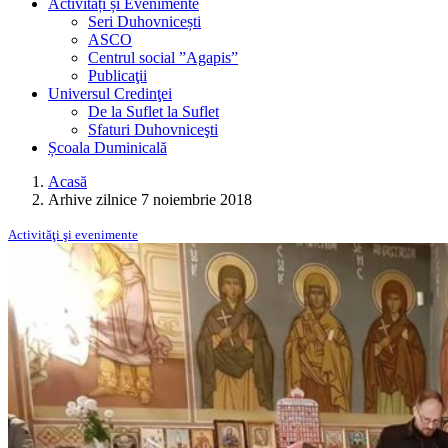
Activități și Evenimente
Seri Duhovnicești
ASCO
Centrul social ”Agapis”
Publicaţii
Universul Credinţei
De la Suflet la Suflet
Sfaturi Duhovniceşti
Școala Duminicală
Acasă
Arhive zilnice 7 noiembrie 2018
Activităţi şi evenimente