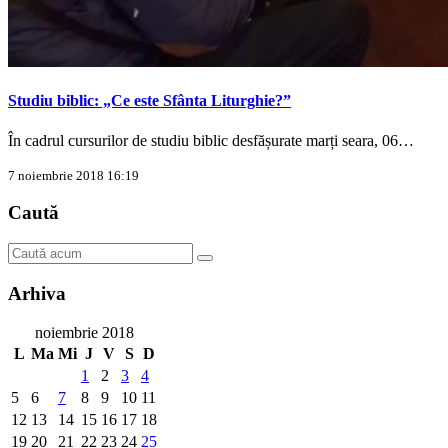
Studiu biblic: „Ce este Sfânta Liturghie?”
În cadrul cursurilor de studiu biblic desfășurate marți seara, 06…
7 noiembrie 2018 16:19
Caută
Arhiva
noiembrie 2018
L
Ma
Mi
J
V
S
D
1
2
3
4
5
6
7
8
9
10
11
12
13
14
15
16
17
18
19
20
21
22
23
24
25