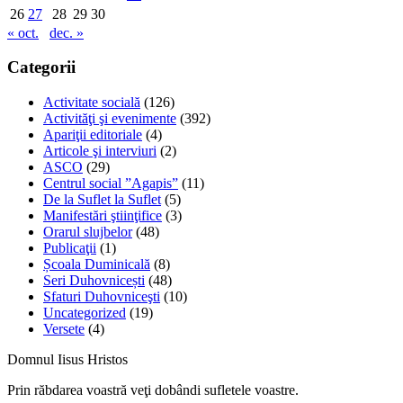
26
27
28
29
30
« oct.
dec. »
Categorii
Activitate socială
(126)
Activităţi şi evenimente
(392)
Apariţii editoriale
(4)
Articole şi interviuri
(2)
ASCO
(29)
Centrul social ”Agapis”
(11)
De la Suflet la Suflet
(5)
Manifestări ştiinţifice
(3)
Orarul slujbelor
(48)
Publicaţii
(1)
Școala Duminicală
(8)
Seri Duhovnicești
(48)
Sfaturi Duhovniceşti
(10)
Uncategorized
(19)
Versete
(4)
Domnul Iisus Hristos
Prin răbdarea voastră veţi dobândi sufletele voastre.