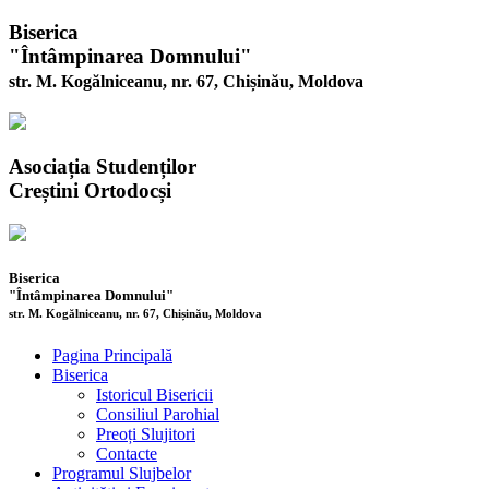
Biserica
"Întâmpinarea Domnului"
str. M. Kogălniceanu, nr. 67, Chișinău, Moldova
Asociația Studenților
Creștini Ortodocși
Biserica
"Întâmpinarea Domnului"
str. M. Kogălniceanu, nr. 67, Chișinău, Moldova
Pagina Principală
Biserica
Istoricul Bisericii
Consiliul Parohial
Preoți Slujitori
Contacte
Programul Slujbelor