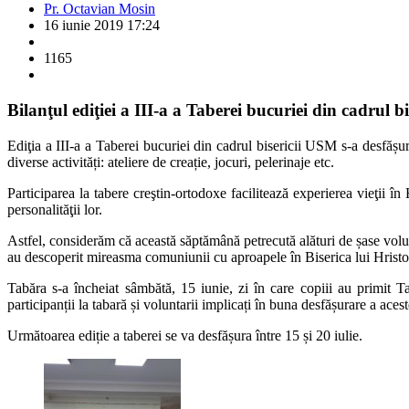
Pr. Octavian Mosin
16 iunie 2019 17:24
1165
Bilanţul ediţiei a III-a a Taberei bucuriei din cadrul b
Ediţia a III-a a Taberei bucuriei din cadrul bisericii USM s-a desfășur
diverse activități: ateliere de creație, jocuri, pelerinaje etc.
Participarea la tabere creştin-ortodoxe facilitează experierea vieţii î
personalităţii lor.
Astfel, considerăm că această săptămână petrecută alături de șase volun
au descoperit mireasma comuniunii cu aproapele în Biserica lui Hristos,
Tabăra s-a încheiat sâmbătă, 15 iunie, zi în care copiii au primit T
participanții la tabară și voluntarii implicați în buna desfășurare a aces
Următoarea ediție a taberei se va desfășura între 15 și 20 iulie.