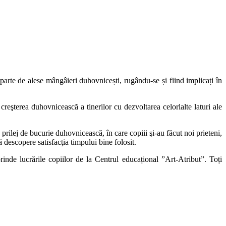
 parte de alese mângâieri duhovnicești, rugându-se și fiind implicați în
creşterea duhovnicească a tinerilor cu dezvoltarea celorlalte laturi ale
rilej de bucurie duhovnicească, în care copiii şi-au făcut noi prieteni,
 descopere satisfacţia timpului bine folosit.
inde lucrările copiilor de la Centrul educațional ”Art-Atribut”. Toți