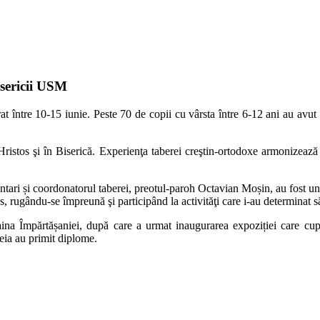
isericii USM
at între 10-15 iunie. Peste 70 de copii cu vârsta între 6-12 ani au avut
n Hristos şi în Biserică. Experienţa taberei creştin-ortodoxe armonizează 
tari și coordonatorul taberei, preotul-paroh Octavian Moșin, au fost un p
 rugându-se împreună şi participând la activităţi care i-au determinat să
aina Împărtășaniei, după care a urmat inaugurarea expoziției care cupr
teia au primit diplome.