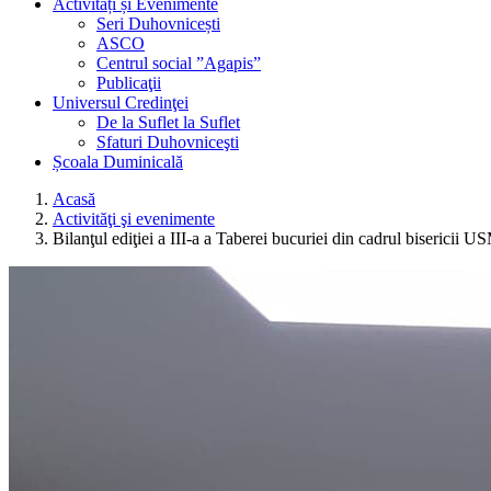
Activități și Evenimente
Seri Duhovnicești
ASCO
Centrul social ”Agapis”
Publicaţii
Universul Credinţei
De la Suflet la Suflet
Sfaturi Duhovniceşti
Școala Duminicală
Acasă
Activităţi şi evenimente
Bilanţul ediţiei a III-a a Taberei bucuriei din cadrul bisericii U