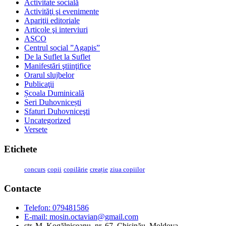
Activitate socială
Activităţi şi evenimente
Apariţii editoriale
Articole şi interviuri
ASCO
Centrul social ”Agapis”
De la Suflet la Suflet
Manifestări ştiinţifice
Orarul slujbelor
Publicaţii
Școala Duminicală
Seri Duhovnicești
Sfaturi Duhovniceşti
Uncategorized
Versete
Etichete
concurs
copii
copilărie
creație
ziua copiilor
Contacte
Telefon: 079481586
E-mail:
mosin.octavian@gmail.com
str. M. Kogălniceanu, nr. 67, Chișinău, Moldova