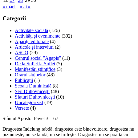
26
27
28
29
30
« mart.
mai »
Categorii
Activitate socială
(126)
Activităţi şi evenimente
(392)
Apariţii editoriale
(4)
Articole şi interviuri
(2)
ASCO
(29)
Centrul social ”Agapis”
(11)
De la Suflet la Suflet
(5)
Manifestări ştiinţifice
(3)
Orarul slujbelor
(48)
Publicaţii
(1)
Școala Duminicală
(8)
Seri Duhovnicești
(48)
Sfaturi Duhovniceşti
(10)
Uncategorized
(19)
Versete
(4)
Sfântul Apostol Pavel 3 – 67
Dragostea îndelung rabdă; dragostea este binevoitoare, dragostea nu
pizmuieşte, nu se laudă, nu se trufeşte. Dragostea nu se poartă cu