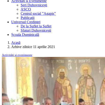
Activități și Evenimente
Seri Duhovnicești
ASCO
Centrul social ”Agapis”
Publicaţii
Universul Credinţei
De la Suflet la Suflet
Sfaturi Duhovniceşti
Școala Duminicală
Acasă
Arhive zilnice 11 aprilie 2021
Activităţi şi evenimente