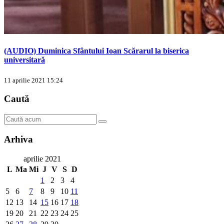
(AUDIO) Duminica Sfântului Ioan Scărarul la biserica
universitară
11 aprilie 2021 15:24
Caută
Arhiva
aprilie 2021
L
Ma
Mi
J
V
S
D
1
2
3
4
5
6
7
8
9
10
11
12
13
14
15
16
17
18
19
20
21
22
23
24
25