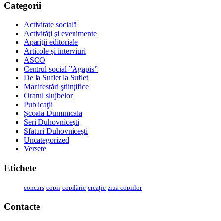
Categorii
Activitate socială
Activităţi şi evenimente
Apariţii editoriale
Articole şi interviuri
ASCO
Centrul social ”Agapis”
De la Suflet la Suflet
Manifestări ştiinţifice
Orarul slujbelor
Publicaţii
Școala Duminicală
Seri Duhovnicești
Sfaturi Duhovniceşti
Uncategorized
Versete
Etichete
concurs
copii
copilărie
creație
ziua copiilor
Contacte