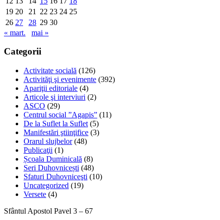
12
13
14
15
16
17
18
19
20
21
22
23
24
25
26
27
28
29
30
« mart.
mai »
Categorii
Activitate socială
(126)
Activităţi şi evenimente
(392)
Apariţii editoriale
(4)
Articole şi interviuri
(2)
ASCO
(29)
Centrul social ”Agapis”
(11)
De la Suflet la Suflet
(5)
Manifestări ştiinţifice
(3)
Orarul slujbelor
(48)
Publicaţii
(1)
Școala Duminicală
(8)
Seri Duhovnicești
(48)
Sfaturi Duhovniceşti
(10)
Uncategorized
(19)
Versete
(4)
Sfântul Apostol Pavel 3 – 67