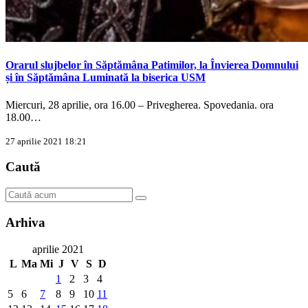
Orarul slujbelor în Săptămâna Patimilor, la Învierea Domnului
și în Săptămâna Luminată la biserica USM
Miercuri, 28 aprilie, ora 16.00 – Privegherea. Spovedania. ora
18.00…
27 aprilie 2021 18:21
Caută
Arhiva
aprilie 2021
L
Ma
Mi
J
V
S
D
1
2
3
4
5
6
7
8
9
10
11