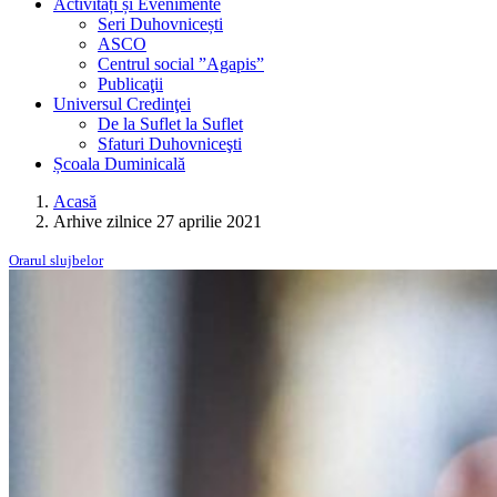
Activități și Evenimente
Seri Duhovnicești
ASCO
Centrul social ”Agapis”
Publicaţii
Universul Credinţei
De la Suflet la Suflet
Sfaturi Duhovniceşti
Școala Duminicală
Acasă
Arhive zilnice 27 aprilie 2021
Orarul slujbelor