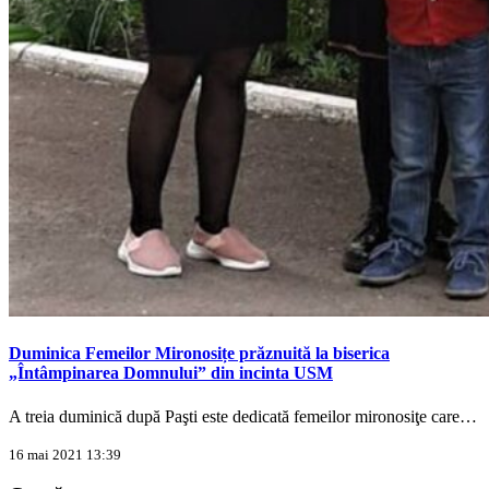
Duminica Femeilor Mironosițe prăznuită la biserica
„Întâmpinarea Domnului” din incinta USM
A treia duminică după Paşti este dedicată femeilor mironosiţe care…
16 mai 2021 13:39