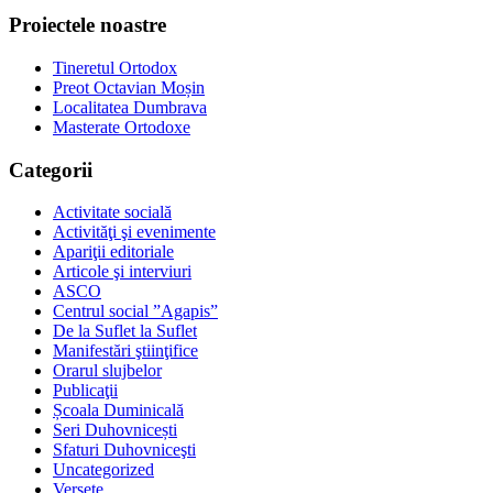
Proiectele noastre
Tineretul Ortodox
Preot Octavian Moșin
Localitatea Dumbrava
Masterate Ortodoxe
Categorii
Activitate socială
Activităţi şi evenimente
Apariţii editoriale
Articole şi interviuri
ASCO
Centrul social ”Agapis”
De la Suflet la Suflet
Manifestări ştiinţifice
Orarul slujbelor
Publicaţii
Școala Duminicală
Seri Duhovnicești
Sfaturi Duhovniceşti
Uncategorized
Versete