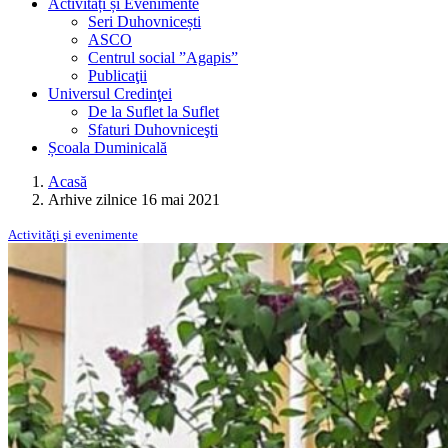
Activități și Evenimente
Seri Duhovnicești
ASCO
Centrul social ”Agapis”
Publicaţii
Universul Credinţei
De la Suflet la Suflet
Sfaturi Duhovniceşti
Școala Duminicală
Acasă
Arhive zilnice 16 mai 2021
Activităţi şi evenimente