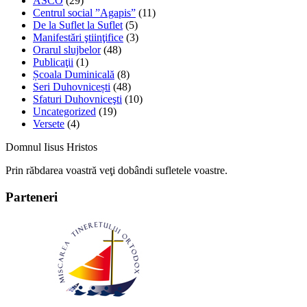
ASCO
(29)
Centrul social ”Agapis”
(11)
De la Suflet la Suflet
(5)
Manifestări ştiinţifice
(3)
Orarul slujbelor
(48)
Publicaţii
(1)
Școala Duminicală
(8)
Seri Duhovnicești
(48)
Sfaturi Duhovniceşti
(10)
Uncategorized
(19)
Versete
(4)
Domnul Iisus Hristos
Prin răbdarea voastră veţi dobândi sufletele voastre.
Parteneri