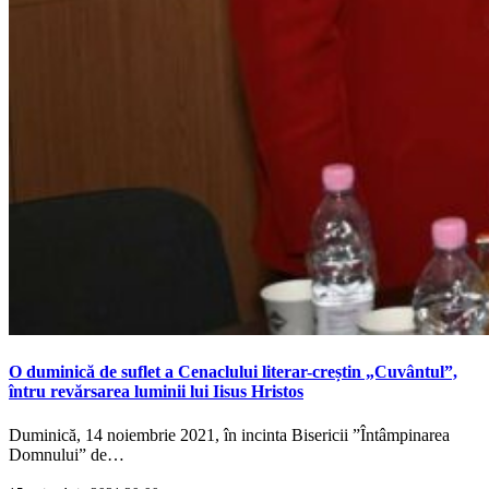
O duminică de suflet a Cenaclului literar-creștin „Cuvântul”,
întru revărsarea luminii lui Iisus Hristos
Duminică, 14 noiembrie 2021, în incinta Bisericii ”Întâmpinarea
Domnului” de…