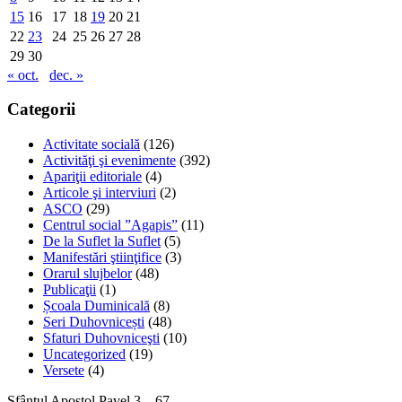
15
16
17
18
19
20
21
22
23
24
25
26
27
28
29
30
« oct.
dec. »
Categorii
Activitate socială
(126)
Activităţi şi evenimente
(392)
Apariţii editoriale
(4)
Articole şi interviuri
(2)
ASCO
(29)
Centrul social ”Agapis”
(11)
De la Suflet la Suflet
(5)
Manifestări ştiinţifice
(3)
Orarul slujbelor
(48)
Publicaţii
(1)
Școala Duminicală
(8)
Seri Duhovnicești
(48)
Sfaturi Duhovniceşti
(10)
Uncategorized
(19)
Versete
(4)
Sfântul Apostol Pavel 3 – 67