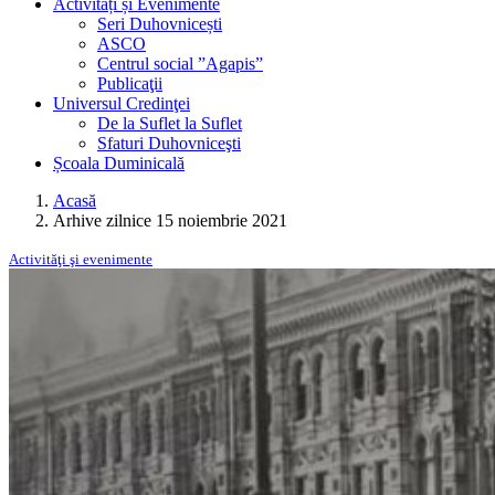
Activități și Evenimente
Seri Duhovnicești
ASCO
Centrul social ”Agapis”
Publicaţii
Universul Credinţei
De la Suflet la Suflet
Sfaturi Duhovniceşti
Școala Duminicală
Acasă
Arhive zilnice 15 noiembrie 2021
Activităţi şi evenimente