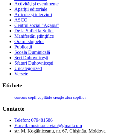
Activităţi şi evenimente
Apariţii editoriale
Articole şi interviuri
ASCO
Centrul social ”Agapis”
De la Suflet la Suflet
Manifestări ştiinţifice
Orarul slujbelor
Publicaţii
Școala Duminicală
Seri Duhovnicești
Sfaturi Duhovniceşti
Uncategorized
Versete
Etichete
concurs
copii
copilărie
creație
ziua copiilor
Contacte
Telefon: 079481586
E-mail:
mosin.octavian@gmail.com
str. M. Kogălniceanu, nr. 67, Chișinău, Moldova