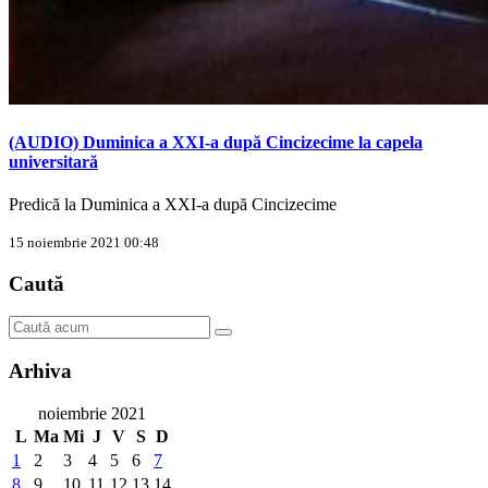
(AUDIO) Duminica a XXI-a după Cincizecime la capela
universitară
Predică la Duminica a XXI-a după Cincizecime
15 noiembrie 2021 00:48
Caută
Arhiva
noiembrie 2021
L
Ma
Mi
J
V
S
D
1
2
3
4
5
6
7
8
9
10
11
12
13
14