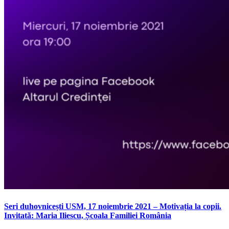
Seri duhovnicești USM, 17 noiembrie 2021 – Motivația la copii.
Invitată: Maria Iliescu, Școala Familiei România