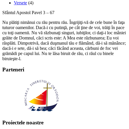
Versete
(4)
Sfântul Apostol Pavel 3 – 67
Nu plătiţi nimănui cu rău pentru rău. Îngrijiţi-vă de cele bune în faţa
tuturor oamenilor. Dacă-i cu putinţă, pe cât ţine de voi, trăiţi în pace
cu toţi oamenii. Nu vă răzbunaţi singuri, iubiţilor, ci daţi-i loc mâniei
grăite de Domnul, căci scris este: A Mea este răzbunarea; Eu voi
răsplăti. Dimpotrivă, dacă duşmanul tău e flămând, dă-i să mănânce;
dacă-i e sete, dă-i să bea; căci făcând aceasta, cărbuni de foc vei
grămădi pe capul lui. Nu te lăsa biruit de rău, ci răul cu binele
biruieşte-l.
Parteneri
Proiectele noastre