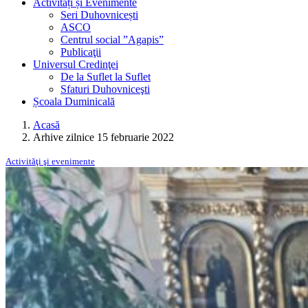
Activități și Evenimente
Seri Duhovnicești
ASCO
Centrul social ”Agapis”
Publicaţii
Universul Credinţei
De la Suflet la Suflet
Sfaturi Duhovniceşti
Școala Duminicală
Acasă
Arhive zilnice 15 februarie 2022
Activităţi şi evenimente