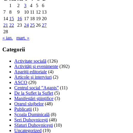
1
2
3
4
5
6
7
8
9
10
11
12
13
14
15
16
17
18
19
20
21
22
23
24
25
26
27
28
« ian.
mart. »
Categorii
Activitate socială
(126)
Activităţi şi evenimente
(392)
Apariţii editoriale
(4)
Articole şi interviuri
(2)
ASCO
(29)
Centrul social ”Agapis”
(11)
De la Suflet la Suflet
(5)
Manifestări ştiinţifice
(3)
Orarul slujbelor
(48)
Publicaţii
(1)
Școala Duminicală
(8)
Seri Duhovnicești
(48)
Sfaturi Duhovniceşti
(10)
Uncategorized
(19)