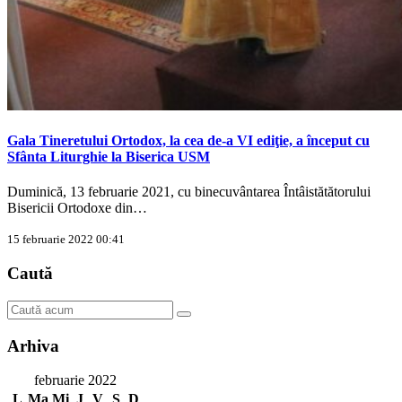
Gala Tineretului Ortodox, la cea de-a VI ediţie, a început cu
Sfânta Liturghie la Biserica USM
Duminică, 13 februarie 2021, cu binecuvântarea Întâistătătorului
Bisericii Ortodoxe din…
15 februarie 2022 00:41
Caută
Arhiva
februarie 2022
L
Ma
Mi
J
V
S
D