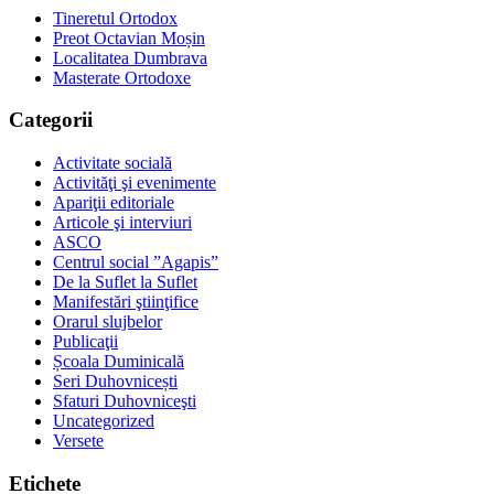
Tineretul Ortodox
Preot Octavian Moșin
Localitatea Dumbrava
Masterate Ortodoxe
Categorii
Activitate socială
Activităţi şi evenimente
Apariţii editoriale
Articole şi interviuri
ASCO
Centrul social ”Agapis”
De la Suflet la Suflet
Manifestări ştiinţifice
Orarul slujbelor
Publicaţii
Școala Duminicală
Seri Duhovnicești
Sfaturi Duhovniceşti
Uncategorized
Versete
Etichete