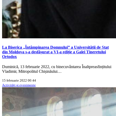
La Biserica „Întâmpinarea Domnului” a Universității de Stat
din Moldova s-a desfășurat a VI-a ediție a Galei Tineretului
Ortodox
Duminică, 13 februarie 2022, cu binecuvântarea Înaltpreasfințitului
Vladimir, Mitropolitul Chișinăului…
15 februarie 2022 00:44
Activităţi şi evenimente