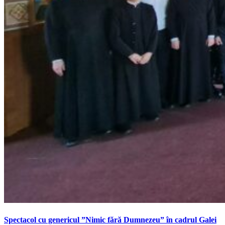
Spectacol cu genericul ”Nimic fără Dumnezeu” în cadrul Galei