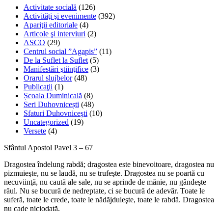
Activitate socială
(126)
Activităţi şi evenimente
(392)
Apariţii editoriale
(4)
Articole şi interviuri
(2)
ASCO
(29)
Centrul social ”Agapis”
(11)
De la Suflet la Suflet
(5)
Manifestări ştiinţifice
(3)
Orarul slujbelor
(48)
Publicaţii
(1)
Școala Duminicală
(8)
Seri Duhovnicești
(48)
Sfaturi Duhovniceşti
(10)
Uncategorized
(19)
Versete
(4)
Sfântul Apostol Pavel 3 – 67
Dragostea îndelung rabdă; dragostea este binevoitoare, dragostea nu
pizmuieşte, nu se laudă, nu se trufeşte. Dragostea nu se poartă cu
necuviinţă, nu caută ale sale, nu se aprinde de mânie, nu gândeşte
răul. Nu se bucură de nedreptate, ci se bucură de adevăr. Toate le
suferă, toate le crede, toate le nădăjduieşte, toate le rabdă. Dragostea
nu cade niciodată.