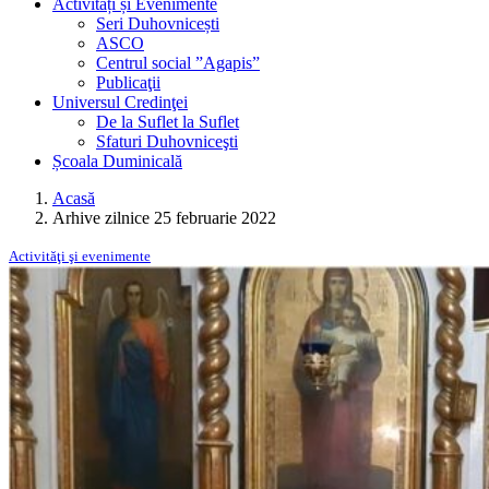
Activități și Evenimente
Seri Duhovnicești
ASCO
Centrul social ”Agapis”
Publicaţii
Universul Credinţei
De la Suflet la Suflet
Sfaturi Duhovniceşti
Școala Duminicală
Acasă
Arhive zilnice 25 februarie 2022
Activităţi şi evenimente