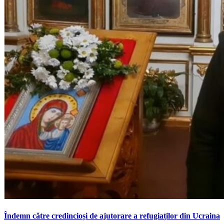
Îndemn către credincioși de ajutorare a refugiaților din Ucraina