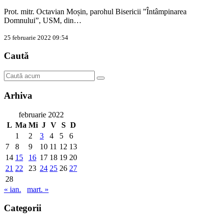
Prot. mitr. Octavian Moșin, parohul Bisericii ”Întâmpinarea
Domnului”, USM, din…
25 februarie 2022 09:54
Caută
Arhiva
februarie 2022
L
Ma
Mi
J
V
S
D
1
2
3
4
5
6
7
8
9
10
11
12
13
14
15
16
17
18
19
20
21
22
23
24
25
26
27
28
« ian.
mart. »
Categorii