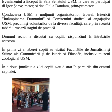
Evenimentul a început în Sala Senatului USM, la care au participat
dl Igor Șarov, rector, și dna Otilia Dandara, prim-prorector.
Conducerea USM a mulțumit organizatorilor taberei: Bisericii
”Întâmpinarea Domnului” și Comitetului sindical al angajaților
USM, precum și voluntarilor de la diverse facultăți, care prin această
tabără urmează stagiul de practică.
Domnul rector a discutat cu copiii, răspunzând la întrebările
acestora.
În prima zi a taberei copiii au vizitat Facultățile de Jurnalism și
Științe ale Comunicării și de Istorie și Filosofie, inclusiv muzeul
zoologic al USM.
În a doua jumătate a zilei copiii s-au distrat în parcurile din centrul
capitalei.