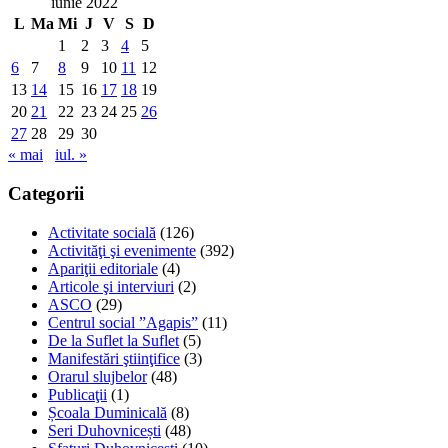
iunie 2022
L
Ma
Mi
J
V
S
D
1
2
3
4
5
6
7
8
9
10
11
12
13
14
15
16
17
18
19
20
21
22
23
24
25
26
27
28
29
30
« mai
iul. »
Categorii
Activitate socială
(126)
Activităţi şi evenimente
(392)
Apariţii editoriale
(4)
Articole şi interviuri
(2)
ASCO
(29)
Centrul social ”Agapis”
(11)
De la Suflet la Suflet
(5)
Manifestări ştiinţifice
(3)
Orarul slujbelor
(48)
Publicaţii
(1)
Școala Duminicală
(8)
Seri Duhovnicești
(48)