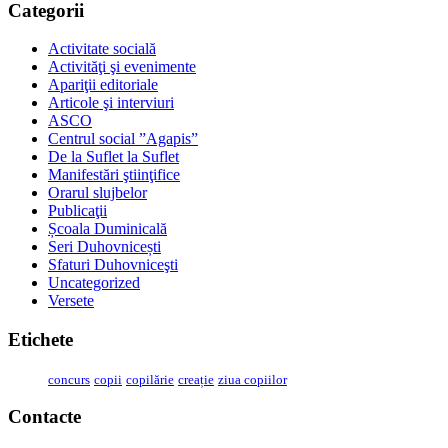
Categorii
Activitate socială
Activităţi şi evenimente
Apariţii editoriale
Articole şi interviuri
ASCO
Centrul social ”Agapis”
De la Suflet la Suflet
Manifestări ştiinţifice
Orarul slujbelor
Publicaţii
Școala Duminicală
Seri Duhovnicești
Sfaturi Duhovniceşti
Uncategorized
Versete
Etichete
concurs
copii
copilărie
creație
ziua copiilor
Contacte