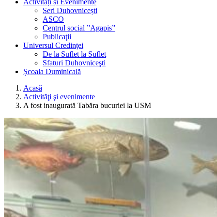
Activități și Evenimente
Seri Duhovnicești
ASCO
Centrul social ”Agapis”
Publicaţii
Universul Credinţei
De la Suflet la Suflet
Sfaturi Duhovniceşti
Școala Duminicală
Acasă
Activităţi şi evenimente
A fost inaugurată Tabăra bucuriei la USM