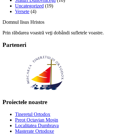
Sfaturi Duhovniceşti
(10)
Uncategorized
(19)
Versete
(4)
Domnul Iisus Hristos
Prin răbdarea voastră veţi dobândi sufletele voastre.
Parteneri
Proiectele noastre
Tineretul Ortodox
Preot Octavian Moșin
Localitatea Dumbrava
Masterate Ortodoxe