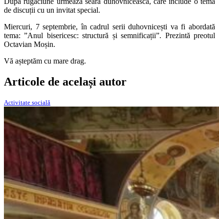
După rugăciune urmează seara duhovnicească, care include o temă
de discuții cu un invitat special.
Miercuri, 7 septembrie, în cadrul serii duhovnicești va fi abordată
tema: ”Anul bisericesc: structură și semnificații”. Prezintă preotul
Octavian Moșin.
Vă așteptăm cu mare drag.
Articole de același autor
Activitate socială