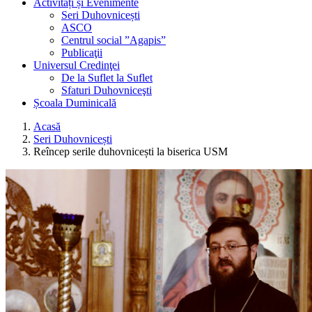
Activități și Evenimente
Seri Duhovnicești
ASCO
Centrul social ”Agapis”
Publicaţii
Universul Credinţei
De la Suflet la Suflet
Sfaturi Duhovniceşti
Școala Duminicală
Acasă
Seri Duhovnicești
Reîncep serile duhovnicești la biserica USM