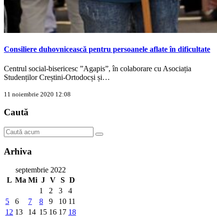
Consiliere duhovnicească pentru persoanele aflate în dificultate
Centrul social-bisericesc ”Agapis”, în colaborare cu Asociația
Studenților Creștini-Ortodocși și…
11 noiembrie 2020 12:08
Caută
Arhiva
septembrie 2022
L
Ma
Mi
J
V
S
D
1
2
3
4
5
6
7
8
9
10
11
12
13
14
15
16
17
18