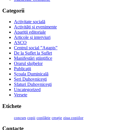
Categorii
Activitate socială
Activităţi şi evenimente
Apariţii editoriale
Articole şi interviuri
ASCO
Centrul social ”Agapis”
De la Suflet la Suflet
Manifestări ştiinţifice
Orarul slujbelor
Publicaţii
Școala Duminicală
Seri Duhovnicești
Sfaturi Duhovniceşti
Uncategorized
Versete
Etichete
concurs
copii
copilărie
creație
ziua copiilor
Contacte