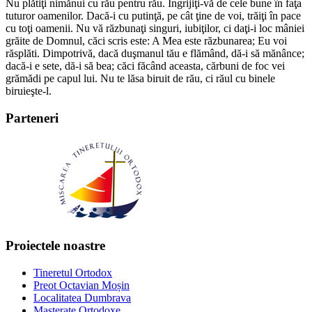
Nu plătiţi nimănui cu rău pentru rău. Îngrijiţi-vă de cele bune în faţa
tuturor oamenilor. Dacă-i cu putinţă, pe cât ţine de voi, trăiţi în pace
cu toţi oamenii. Nu vă răzbunaţi singuri, iubiţilor, ci daţi-i loc mâniei
grăite de Domnul, căci scris este: A Mea este răzbunarea; Eu voi
răsplăti. Dimpotrivă, dacă duşmanul tău e flămând, dă-i să mănânce;
dacă-i e sete, dă-i să bea; căci făcând aceasta, cărbuni de foc vei
grămădi pe capul lui. Nu te lăsa biruit de rău, ci răul cu binele
biruieşte-l.
Parteneri
Proiectele noastre
Tineretul Ortodox
Preot Octavian Moșin
Localitatea Dumbrava
Masterate Ortodoxe