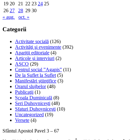
19
20
21
22
23
24
25
26
27
28
29
30
« aug.
oct. »
Categorii
Activitate socială
(126)
Activităţi şi evenimente
(392)
Apariţii editoriale
(4)
Articole şi interviuri
(2)
ASCO
(29)
Centrul social ”Agapis”
(11)
De la Suflet la Suflet
(5)
Manifestări ştiinţifice
(3)
Orarul slujbelor
(48)
Publicaţii
(1)
Școala Duminicală
(8)
Seri Duhovnicești
(48)
Sfaturi Duhovniceşti
(10)
Uncategorized
(19)
Versete
(4)
Sfântul Apostol Pavel 3 – 67